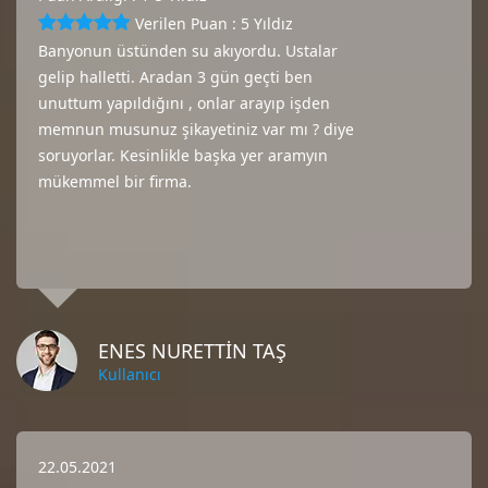
Verilen Puan : 5 Yıldız
Banyonun üstünden su akıyordu. Ustalar
gelip halletti. Aradan 3 gün geçti ben
unuttum yapıldığını , onlar arayıp işden
memnun musunuz şikayetiniz var mı ? diye
soruyorlar. Kesinlikle başka yer aramyın
mükemmel bir firma.
ENES NURETTİN TAŞ
Kullanıcı
22.05.2021