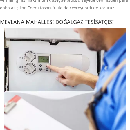
verimliliğiniz maksimum düzeyde olur.Bu sayede cebinizden para
daha az çıkar. Enerji tasarufu ile de çevreyi birlikte koruruz.
MEVLANA MAHALLESI DOĞALGAZ TESISATÇISI