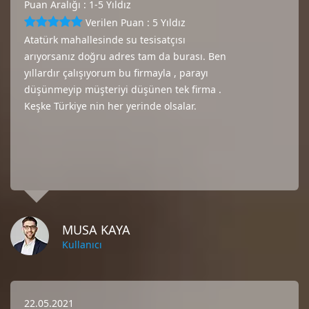
Puan Aralığı : 1-5 Yıldız
Verilen Puan : 5 Yıldız
Atatürk mahallesinde su tesisatçısı
arıyorsanız doğru adres tam da burası. Ben
yıllardır çalışıyorum bu firmayla , parayı
düşünmeyip müşteriyi düşünen tek firma .
Keşke Türkiye nin her yerinde olsalar.
MUSA KAYA
Kullanıcı
22.05.2021