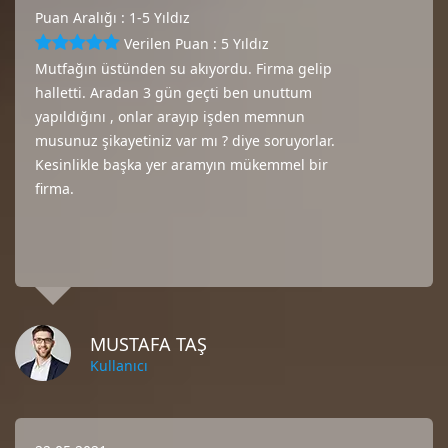
Puan Aralığı : 1-5 Yıldız
Verilen Puan : 5 Yıldız
Mutfağın üstünden su akıyordu. Firma gelip
halletti. Aradan 3 gün geçti ben unuttum
yapıldığını , onlar arayıp işden memnun
musunuz şikayetiniz var mı ? diye soruyorlar.
Kesinlikle başka yer aramyın mükemmel bir
firma.
MUSTAFA TAŞ
Kullanıcı