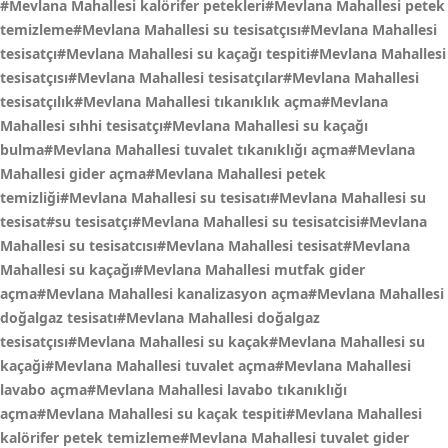
#Mevlana Mahallesi kalörifer petekleri#Mevlana Mahallesi petek
temizleme#Mevlana Mahallesi su tesisatçısı#Mevlana Mahallesi
tesisatçı#Mevlana Mahallesi su kaçağı tespiti#Mevlana Mahallesi
tesisatçısı#Mevlana Mahallesi tesisatçılar#Mevlana Mahallesi
tesisatçılık#Mevlana Mahallesi tıkanıklık açma#Mevlana
Mahallesi sıhhi tesisatçı#Mevlana Mahallesi su kaçağı
bulma#Mevlana Mahallesi tuvalet tıkanıklığı açma#Mevlana
Mahallesi gider açma#Mevlana Mahallesi petek
temizliği#Mevlana Mahallesi su tesisatı#Mevlana Mahallesi su
tesisat#su tesisatçı#Mevlana Mahallesi su tesisatcisi#Mevlana
Mahallesi su tesisatcısı#Mevlana Mahallesi tesisat#Mevlana
Mahallesi su kaçağı#Mevlana Mahallesi mutfak gider
açma#Mevlana Mahallesi kanalizasyon açma#Mevlana Mahallesi
doğalgaz tesisatı#Mevlana Mahallesi doğalgaz
tesisatçısı#Mevlana Mahallesi su kaçak#Mevlana Mahallesi su
kaçaği#Mevlana Mahallesi tuvalet açma#Mevlana Mahallesi
lavabo açma#Mevlana Mahallesi lavabo tıkanıklığı
açma#Mevlana Mahallesi su kaçak tespiti#Mevlana Mahallesi
kalörifer petek temizleme#Mevlana Mahallesi tuvalet gider