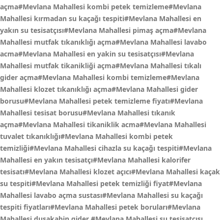
açma#Mevlana Mahallesi kombi petek temizleme#Mevlana
Mahallesi kırmadan su kaçağı tespiti#Mevlana Mahallesi en
yakın su tesisatçısı#Mevlana Mahallesi pimaş açma#Mevlana
Mahallesi mutfak tıkanıklığı açma#Mevlana Mahallesi lavabo
acma#Mevlana Mahallesi en yakin su tesisatçısı#Mevlana
Mahallesi mutfak tikanikliği açma#Mevlana Mahallesi tıkalı
gider açma#Mevlana Mahallesi kombi temizleme#Mevlana
Mahallesi klozet tıkanıklığı açma#Mevlana Mahallesi gider
borusu#Mevlana Mahallesi petek temizleme fiyatı#Mevlana
Mahallesi tesisat borusu#Mevlana Mahallesi tıkanık
açma#Mevlana Mahallesi tikaniklik acma#Mevlana Mahallesi
tuvalet tıkanıklığı#Mevlana Mahallesi kombi petek
temizliği#Mevlana Mahallesi cihazla su kaçağı tespiti#Mevlana
Mahallesi en yakın tesisatçı#Mevlana Mahallesi kalorifer
tesisatı#Mevlana Mahallesi klozet açıcı#Mevlana Mahallesi kaçak
su tespiti#Mevlana Mahallesi petek temizliği fiyat#Mevlana
Mahallesi lavabo açma sustası#Mevlana Mahallesi su kaçağı
tespiti fiyatları#Mevlana Mahallesi petek boruları#Mevlana
Mahallesi duşakabin gider
#Mevlana Mahallesi su tesisatçısı