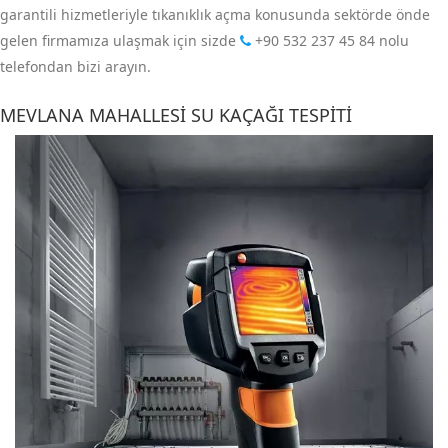
garantili hizmetleriyle tıkanıklık açma konusunda sektörde önde
gelen firmamıza ulaşmak için sizde
+90 532 237 45 84
nolu
telefondan bizi arayın.
MEVLANA MAHALLESI SU KAÇAĞI TESPITI