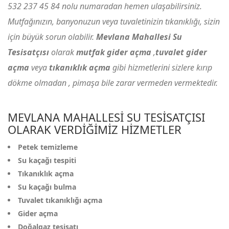
532 237 45 84
nolu numaradan hemen ulaşabilirsiniz.
Mutfağınızın, banyonuzun veya tuvaletinizin tıkanıklığı, sizin
için büyük sorun olabilir.
Mevlana Mahallesi Su
Tesisatçısı
olarak
mutfak gider açma
,
tuvalet gider
açma
veya
tıkanıklık açma
gibi hizmetlerini sizlere kırıp
dökme olmadan , pimaşa bile zarar vermeden vermektedir.
MEVLANA MAHALLESI SU TESISATÇISI
OLARAK VERDIĞIMIZ HIZMETLER
Petek temizleme
Su kaçağı tespiti
Tıkanıklık açma
Su kaçağı bulma
Tuvalet tıkanıklığı açma
Gider açma
Doğalgaz tesisatı