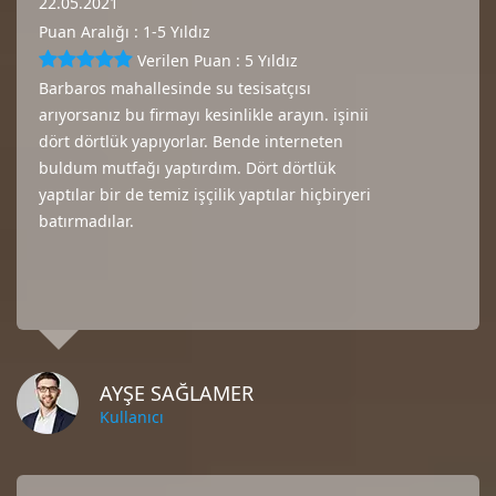
22.05.2021
Puan Aralığı : 1-5 Yıldız
Verilen Puan : 5 Yıldız
Barbaros mahallesinde su tesisatçısı
arıyorsanız bu firmayı kesinlikle arayın. işinii
dört dörtlük yapıyorlar. Bende interneten
buldum mutfağı yaptırdım. Dört dörtlük
yaptılar bir de temiz işçilik yaptılar hiçbiryeri
batırmadılar.
AYŞE SAĞLAMER
Kullanıcı