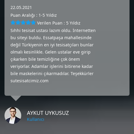
22.05.2021
Puan Aralığı : 1-5 Yıldız
Verilen Puan : 5 Yıldız
Sıhhi tesisat ustası lazım oldu. İnternetten
bu siteyi buldu. Essatpaşa mahallesinde
değil Türkiyenin en iyi tesisatçıları bunlar
olmalı kesinlikle. Gelen ustalar eve girip
çıkarken bile temizliğine çok önem
veriyorlar. Adamlar işlerini bitirene kadar
bile maskelerini çıkarmadılar. Teşekkürler
sutesisatcimiz.com
AYKUT UYKUSUZ
Kullanıcı