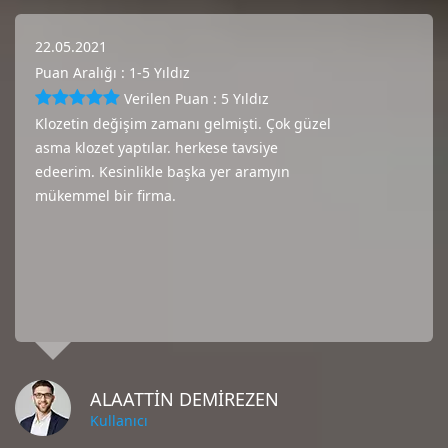
22.05.2021
Puan Aralığı : 1-5 Yıldız
Verilen Puan : 5 Yıldız
Klozetin değişim zamanı gelmişti. Çok güzel
asma klozet yaptılar. herkese tavsiye
edeerim. Kesinlikle başka yer aramyın
mükemmel bir firma.
ALAATTİN DEMİREZEN
Kullanıcı