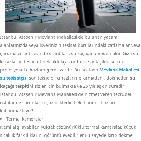
İstanbul Ataşehir Mevlana Mahallesi'de bulunan yaşam
alanlarınızda veya işyerinizin tesisat borularındaki çatlamalar veya
çürümeler neticesinde sızıntılar , su kaçağına neden olur. Gizli su
kaçaklarını tespit etmek oldukça zordur ve anlaşılması için
profosyonel cihazlara gerek vardır. Bu noktada
Mevlana Mahallesi
su tesisatçısı
son teknoloji cihazları ile kırmadan , dökmeden
su
kaçağı tespiti
ni sizler için bulmakta ve 25 yılı aşkın süredir
İstanbul Ataşehir Mevlana Mahallesi'de hizmet veren tecrübeli
ustalar ile sorunlarızı çözmektedir. Peki hangi cihazları
kullanmaktayız?
Termal kameralar:
Nemi algılayabilen yüksek çözünürlüklü termal kameralar, küçük
sıcaklık farklılıklarını görüntüleyebilirler.Bu sayede kırıp dökme