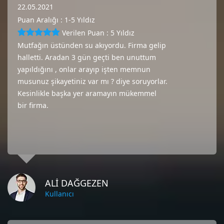
22.05.2021
Puan Aralığı : 1-5 Yıldız
Verilen Puan : 5 Yıldız
Mutfağın üstünden su akıyordu. Firma gelip
halletti. Aradan 3 gün geçti ben unuttum
yapıldığını , onlar arayıp işten memnun
musunuz şikayetiniz var mı ? diye soruyorlar.
Kesinlikle başka yer aramayın mükemmel
bir firma.
ALİ DAĞGEZEN
Kullanıcı