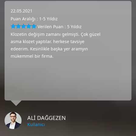
22.05.2021
Puan Aralığı : 1-5 Yıldız
Verilen Puan : 5 Yıldız
Klozetin değişim zamanı gelmişti. Çok güzel
asma klozet yaptılar. herkese tavsiye
edeerim. Kesinlikle başka yer aramyın
mükemmel bir firma.
ALİ DAĞGEZEN
Kullanıcı