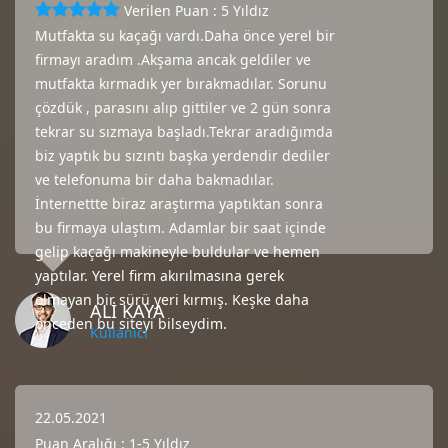
Verilen Puan : 5 Yıldız
Mutfakta su kaçağı vardı.Daha önce yerel bir
firmayı aradım .Akşama ancak geldiler ve
mutfakta kırmadık yer bırakmadılar. Sorunu
çözdük , parasını alıp gittiler ve 2 gün sonra
tekrar su sızmaya başladı.Tekrar aradığımda
biz yaptık bu sızıntı başka yerdendir dediler
ve telefonuma bir daha bakmadılar.
İnternettte biraz araştırma yaptıktan sonra
bu firmaya ulaştım. Adamlar bir saat içinde
gelip kaçağı makineyle buldular ve hemen
yaptılar. Yerel firm akırılmasına gerek
olmayan bir sürü yeri kırmış. Keşke daha
ALİ KAYA
önceden bu siteyi bilseydim.
Kullanıcı
22.05.2021
Puan Aralığı : 1-5 Yıldız