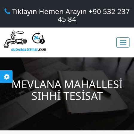
Tıklayın Hemen Arayın +90 532 237
45 84
Toggl
MEVLANA MAHALLESI
navig
SIHHI TESISAT