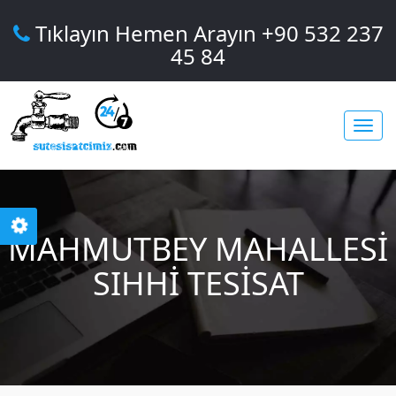
Tıklayın Hemen Arayın +90 532 237
45 84
Toggl
MAHMUTBEY MAHALLESI
navig
SIHHI TESISAT