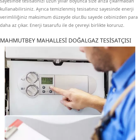
sayesinde tesisatınızı uzun yıllar boyunca size arıza çıkarmadan
kullanabilirsiniz. Ayrıca temizlenmiş tesisatınız sayesinde enerji
verimliliğiniz maksimum düzeyde olur.Bu sayede cebinizden para
daha az çıkar. Enerji tasarufu ile de çevreyi birlikte koruruz.
MAHMUTBEY MAHALLESI DOĞALGAZ TESISATÇISI