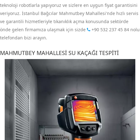
teknoloji robotlarla yapıyoruz ve sizlere en uygun fiyat garantisini
veriyoruz. İstanbul Bağcılar Mahmutbey Mahallesi'nde hızlı servis
ve garantili hizmetleriyle tıkanıklık açma konusunda sektörde
önde gelen firmamıza ulaşmak için sizde
+90 532 237 45 84
nolu
telefondan bizi arayın.
MAHMUTBEY MAHALLESI SU KAÇAĞI TESPITI