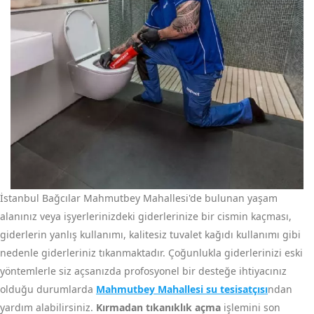
İstanbul Bağcılar Mahmutbey Mahallesi'de bulunan yaşam
alanınız veya işyerlerinizdeki giderlerinize bir cismin kaçması,
giderlerin yanlış kullanımı, kalitesiz tuvalet kağıdı kullanımı gibi
nedenle giderleriniz tıkanmaktadır. Çoğunlukla giderlerinizi eski
yöntemlerle siz açsanızda profosyonel bir desteğe ihtiyacınız
olduğu durumlarda
Mahmutbey Mahallesi su tesisatçısı
ndan
yardım alabilirsiniz.
Kırmadan tıkanıklık açma
işlemini son