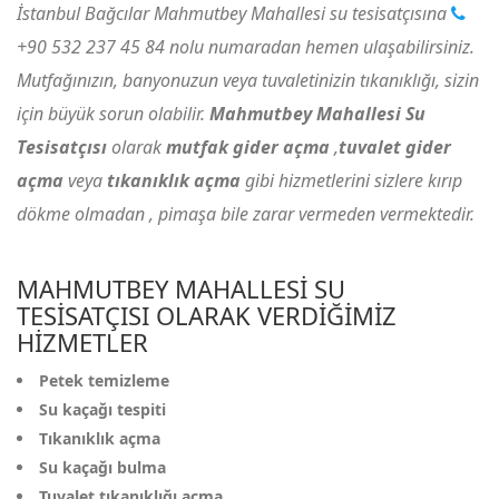
İstanbul Bağcılar Mahmutbey Mahallesi su tesisatçısına
+90 532 237 45 84
nolu numaradan hemen ulaşabilirsiniz.
Mutfağınızın, banyonuzun veya tuvaletinizin tıkanıklığı, sizin
için büyük sorun olabilir.
Mahmutbey Mahallesi Su
Tesisatçısı
olarak
mutfak gider açma
,
tuvalet gider
açma
veya
tıkanıklık açma
gibi hizmetlerini sizlere kırıp
dökme olmadan , pimaşa bile zarar vermeden vermektedir.
MAHMUTBEY MAHALLESI SU
TESISATÇISI OLARAK VERDIĞIMIZ
HIZMETLER
Petek temizleme
Su kaçağı tespiti
Tıkanıklık açma
Su kaçağı bulma
Tuvalet tıkanıklığı açma