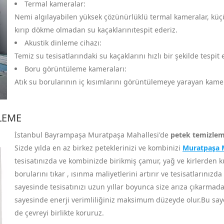
Termal kameralar:
Nemi algılayabilen yüksek çözünürlüklü termal kameralar, küçük 
kırıp dökme olmadan su kaçaklarınıtespit ederiz.
Akustik dinleme cihazı:
Temiz su tesisatlarındaki su kaçaklarını hızlı bir şekilde tespit
Boru görüntüleme kameraları:
Atık su borularının iç kısımlarını görüntülemeye yarayan kameral
LEME
İstanbul Bayrampaşa Muratpaşa Mahallesi'de
petek temizle
Sizde yılda en az birkez peteklerinizi ve kombinizi
Muratpaşa Ma
tesisatınızda ve kombinizde birikmiş çamur, yağ ve kirlerden ku
borularını tıkar , ısınma maliyetlerini artırır ve tesisatlarınızd
sayesinde tesisatınızı uzun yıllar boyunca size arıza çıkarmada
sayesinde enerji verimliliğiniz maksimum düzeyde olur.Bu saye
de çevreyi birlikte koruruz.