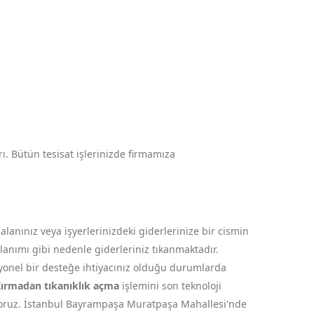
ı. Bütün tesisat işlerinizde firmamıza
nınız veya işyerlerinizdeki giderlerinize bir cismin
ullanımı gibi nedenle giderleriniz tıkanmaktadır.
syonel bir desteğe ihtiyacınız olduğu durumlarda
ırmadan tıkanıklık açma
işlemini son teknoloji
riyoruz. İstanbul Bayrampaşa Muratpaşa Mahallesi'nde