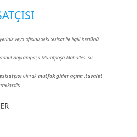
SATÇISI
eriniz veya ofisinizdeki tesisat ile ilgili hertürlü
stanbul Bayrampaşa Muratpaşa Mahallesi su
esisatçısı
olarak
mutfak gider açma
,
tuvalet
rmektedir.
LER