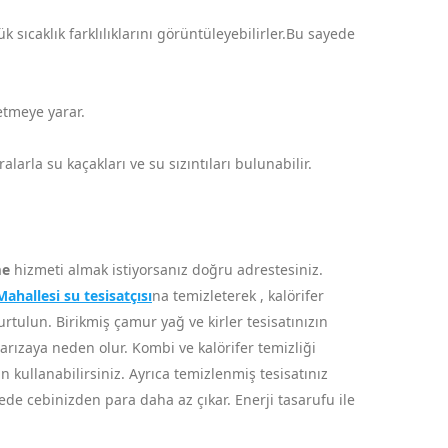
sıcaklık farklılıklarını görüntüleyebilirler.Bu sayede
 etmeye yarar.
arla su kaçakları ve su sızıntıları bulunabilir.
me
hizmeti almak istiyorsanız doğru adrestesiniz.
hallesi su tesisatçısı
na temizleterek , kalörifer
rtulun. Birikmiş çamur yağ ve kirler tesisatınızın
a arızaya neden olur. Kombi ve kalörifer temizliği
n kullanabilirsiniz. Ayrıca temizlenmiş tesisatınız
de cebinizden para daha az çıkar. Enerji tasarufu ile