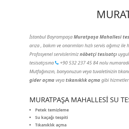
MURAT
İstanbul Bayrampaşa
Muratpaşa Mahallesi tes
arıza , bakım ve onarımları hızlı servis ağımız il
Profosyenel servislerimiz
nöbetçi tesisatçı
uygul
tesisatçısına
+90 532 237 45 84
nolu numaradan
Mutfağınızın, banyonuzun veya tuvaletinizin tıkanıkl
gider açma
veya
tıkanıklık açma
gibi hizmetler
MURATPAŞA MAHALLESI SU TES
Petek temizleme
Su kaçağı tespiti
Tıkanıklık açma