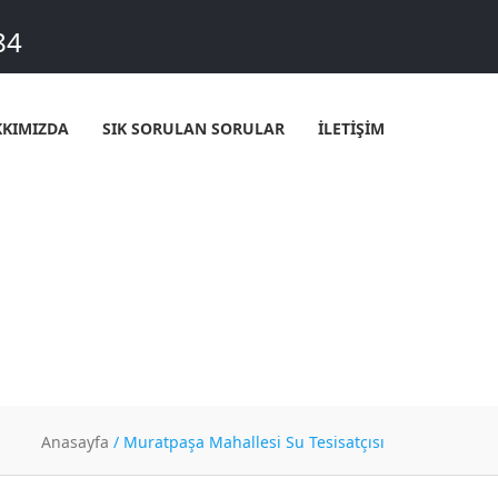
84
KIMIZDA
SIK SORULAN SORULAR
İLETİŞİM
ISAT
Anasayfa
/
Muratpaşa Mahallesi Su Tesisatçısı