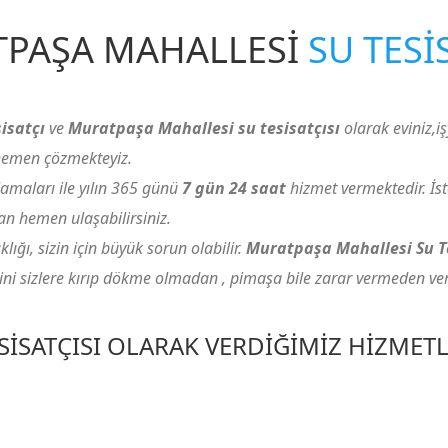
PAŞA MAHALLESI
SU TESI
isatçı
ve
Muratpaşa Mahallesi su tesisatçısı
olarak eviniz,işy
e hemen çözmekteyiz.
amaları ile yılın 365 günü
7 gün 24 saat
hizmet vermektedir. İ
 hemen ulaşabilirsiniz.
ığı, sizin için büyük sorun olabilir.
Muratpaşa Mahallesi Su T
ini sizlere kırıp dökme olmadan , pimaşa bile zarar vermeden ve
ISATÇISI OLARAK VERDIĞIMIZ HIZMET