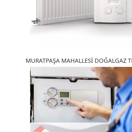
MURATPAŞA MAHALLESI DOĞALGAZ TE