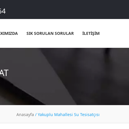
64
KIMIZDA
SIK SORULAN SORULAR
İLETİŞİM
AT
Anasayfa
/
Yakuplu Mahallesi Su Tesisatçısı