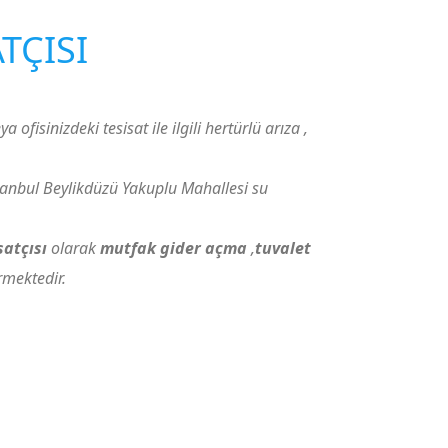
TÇISI
a ofisinizdeki tesisat ile ilgili hertürlü arıza ,
tanbul Beylikdüzü Yakuplu Mahallesi su
satçısı
olarak
mutfak gider açma
,
tuvalet
rmektedir.