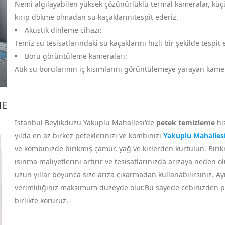
Nemi algılayabilen yüksek çözünürlüklü termal kameralar, küçük 
kırıp dökme olmadan su kaçaklarınıtespit ederiz.
Akustik dinleme cihazı:
Temiz su tesisatlarındaki su kaçaklarını hızlı bir şekilde tespit
Boru görüntüleme kameraları:
Atık su borularının iç kısımlarını görüntülemeye yarayan kameral
ME
İstanbul Beylikdüzü Yakuplu Mahallesi'de
petek temizleme
hi
yılda en az birkez peteklerinizi ve kombinizi
Yakuplu Mahallesi 
ve kombinizde birikmiş çamur, yağ ve kirlerden kurtulun. Birikmi
ısınma maliyetlerini artırır ve tesisatlarınızda arızaya neden ol
uzun yıllar boyunca size arıza çıkarmadan kullanabilirsiniz. Ay
verimliliğiniz maksimum düzeyde olur.Bu sayede cebinizden par
birlikte koruruz.