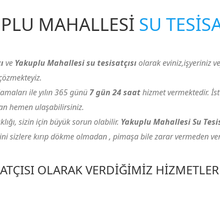
PLU MAHALLESI
SU TESISA
ı
ve
Yakuplu Mahallesi su tesisatçısı
olarak eviniz,işyeriniz vey
 çözmekteyiz.
amaları ile yılın 365 günü
7 gün 24 saat
hizmet vermektedir. İs
 hemen ulaşabilirsiniz.
ığı, sizin için büyük sorun olabilir.
Yakuplu Mahallesi Su Tesi
ini sizlere kırıp dökme olmadan , pimaşa bile zarar vermeden ve
ATÇISI OLARAK VERDIĞIMIZ HIZMETLER