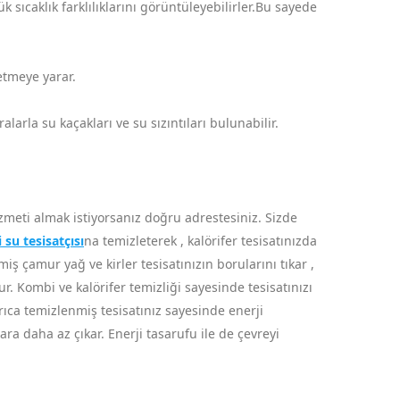
sıcaklık farklılıklarını görüntüleyebilirler.Bu sayede
 etmeye yarar.
arla su kaçakları ve su sızıntıları bulunabilir.
zmeti almak istiyorsanız doğru adrestesiniz. Sizde
su tesisatçısı
na temizleterek , kalörifer tesisatınızda
ş çamur yağ ve kirler tesisatınızın borularını tıkar ,
ur. Kombi ve kalörifer temizliği sayesinde tesisatınızı
rıca temizlenmiş tesisatınız sayesinde enerji
a daha az çıkar. Enerji tasarufu ile de çevreyi