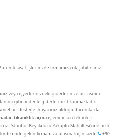
Bütün tesisat işlerinizde firmamıza ulaşabilirsiniz.
ız veya işyerlerinizdeki giderlerinize bir cismin
ullanımı gibi nedenle giderleriniz tıkanmaktadır.
syonel bir desteğe ihtiyacınız olduğu durumlarda
madan tıkanıklık açma
işlemini son teknoloji
yoruz. İstanbul Beylikdüzü Yakuplu Mahallesi'nde hızlı
ektörde önde gelen firmamıza ulaşmak için sizde
+90