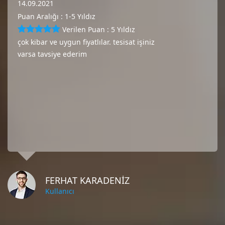
14.09.2021
Puan Aralığı : 1-5 Yıldız
Verilen Puan : 5 Yıldız
çok kibar ve uygun fiyatlılar. tesisat işiniz
varsa tavsiye ederim
FERHAT KARADENIZ
Kullanıcı