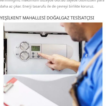
verimliliğiniz maksimum düzeyde olur.Bu sayede cebinizden para
daha az çıkar. Enerji tasarufu ile de çevreyi birlikte koruruz.
YEŞILKENT MAHALLESI DOĞALGAZ TESISATÇISI