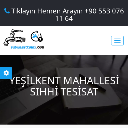
Tıklayın Hemen Arayın +90 553 076
11 64
Toggl
YEŞILKENT MAHALLESI
navig
SIHHI TESISAT