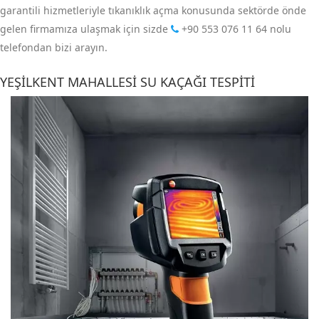
garantili hizmetleriyle tıkanıklık açma konusunda sektörde önde
gelen firmamıza ulaşmak için sizde
+90 553 076 11 64
nolu
telefondan bizi arayın.
YEŞILKENT MAHALLESI SU KAÇAĞI TESPITI