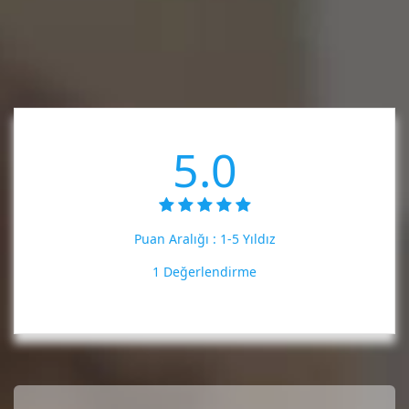
5.0
Puan Aralığı :
1-5 Yıldız
1 Değerlendirme