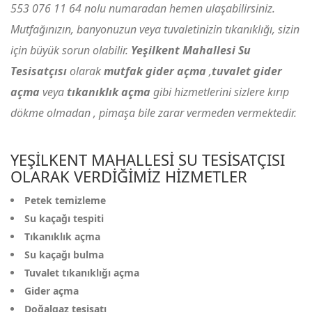
553 076 11 64
nolu numaradan hemen ulaşabilirsiniz.
Mutfağınızın, banyonuzun veya tuvaletinizin tıkanıklığı, sizin
için büyük sorun olabilir.
Yeşilkent Mahallesi Su
Tesisatçısı
olarak
mutfak gider açma
,
tuvalet gider
açma
veya
tıkanıklık açma
gibi hizmetlerini sizlere kırıp
dökme olmadan , pimaşa bile zarar vermeden vermektedir.
YEŞILKENT MAHALLESI SU TESISATÇISI
OLARAK VERDIĞIMIZ HIZMETLER
Petek temizleme
Su kaçağı tespiti
Tıkanıklık açma
Su kaçağı bulma
Tuvalet tıkanıklığı açma
Gider açma
Doğalgaz tesisatı