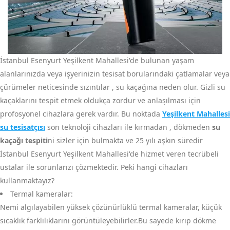
İstanbul Esenyurt Yeşilkent Mahallesi'de bulunan yaşam
alanlarınızda veya işyerinizin tesisat borularındaki çatlamalar veya
çürümeler neticesinde sızıntılar , su kaçağına neden olur. Gizli su
kaçaklarını tespit etmek oldukça zordur ve anlaşılması için
profosyonel cihazlara gerek vardır. Bu noktada
Yeşilkent Mahallesi
su tesisatçısı
son teknoloji cihazları ile kırmadan , dökmeden
su
kaçağı tespiti
ni sizler için bulmakta ve 25 yılı aşkın süredir
İstanbul Esenyurt Yeşilkent Mahallesi'de hizmet veren tecrübeli
ustalar ile sorunlarızı çözmektedir. Peki hangi cihazları
kullanmaktayız?
Termal kameralar:
Nemi algılayabilen yüksek çözünürlüklü termal kameralar, küçük
sıcaklık farklılıklarını görüntüleyebilirler.Bu sayede kırıp dökme