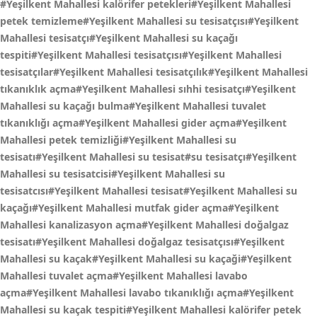
#Yeşilkent Mahallesi kalörifer petekleri#Yeşilkent Mahallesi
petek temizleme#Yeşilkent Mahallesi su tesisatçısı#Yeşilkent
Mahallesi tesisatçı#Yeşilkent Mahallesi su kaçağı
tespiti#Yeşilkent Mahallesi tesisatçısı#Yeşilkent Mahallesi
tesisatçılar#Yeşilkent Mahallesi tesisatçılık#Yeşilkent Mahallesi
tıkanıklık açma#Yeşilkent Mahallesi sıhhi tesisatçı#Yeşilkent
Mahallesi su kaçağı bulma#Yeşilkent Mahallesi tuvalet
tıkanıklığı açma#Yeşilkent Mahallesi gider açma#Yeşilkent
Mahallesi petek temizliği#Yeşilkent Mahallesi su
tesisatı#Yeşilkent Mahallesi su tesisat#su tesisatçı#Yeşilkent
Mahallesi su tesisatcisi#Yeşilkent Mahallesi su
tesisatcısı#Yeşilkent Mahallesi tesisat#Yeşilkent Mahallesi su
kaçağı#Yeşilkent Mahallesi mutfak gider açma#Yeşilkent
Mahallesi kanalizasyon açma#Yeşilkent Mahallesi doğalgaz
tesisatı#Yeşilkent Mahallesi doğalgaz tesisatçısı#Yeşilkent
Mahallesi su kaçak#Yeşilkent Mahallesi su kaçaği#Yeşilkent
Mahallesi tuvalet açma#Yeşilkent Mahallesi lavabo
açma#Yeşilkent Mahallesi lavabo tıkanıklığı açma#Yeşilkent
Mahallesi su kaçak tespiti#Yeşilkent Mahallesi kalörifer petek