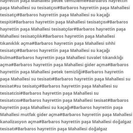
hayrettin paşa Mahallesi petek temizleme#Barbaros hayrettin
paşa Mahallesi su tesisatçısı#Barbaros hayrettin paşa Mahallesi
tesisatçı#Barbaros hayrettin paşa Mahallesi su kaçağı
tespiti#Barbaros hayrettin paşa Mahallesi tesisatçısı#Barbaros
hayrettin paşa Mahallesi tesisatçılar#Barbaros hayrettin paşa
Mahallesi tesisatçılık#Barbaros hayrettin paşa Mahallesi
tıkanıklık açma#Barbaros hayrettin paşa Mahallesi sıhhi
tesisatçı#Barbaros hayrettin paşa Mahallesi su kaçağı
bulma#Barbaros hayrettin paşa Mahallesi tuvalet tıkanıklığı
açma#Barbaros hayrettin paşa Mahallesi gider açma#Barbaros
hayrettin paşa Mahallesi petek temizliği#Barbaros hayrettin
paşa Mahallesi su tesisatı#Barbaros hayrettin paşa Mahallesi su
tesisat#su tesisatçı#Barbaros hayrettin paşa Mahallesi su
tesisatcisi#Barbaros hayrettin paşa Mahallesi su
tesisatcısı#Barbaros hayrettin paşa Mahallesi tesisat#Barbaros
hayrettin paşa Mahallesi su kaçağı#Barbaros hayrettin paşa
Mahallesi mutfak gider açma#Barbaros hayrettin paşa Mahallesi
kanalizasyon açma#Barbaros hayrettin paşa Mahallesi doğalgaz
tesisatı#Barbaros hayrettin paşa Mahallesi doğalgaz