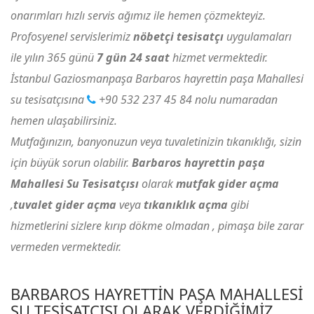
onarımları hızlı servis ağımız ile hemen çözmekteyiz.
Profosyenel servislerimiz
nöbetçi tesisatçı
uygulamaları
ile yılın 365 günü
7 gün 24 saat
hizmet vermektedir.
İstanbul Gaziosmanpaşa Barbaros hayrettin paşa Mahallesi
su tesisatçısına
+90 532 237 45 84
nolu numaradan
hemen ulaşabilirsiniz.
Mutfağınızın, banyonuzun veya tuvaletinizin tıkanıklığı, sizin
için büyük sorun olabilir.
Barbaros hayrettin paşa
Mahallesi Su Tesisatçısı
olarak
mutfak gider açma
,
tuvalet gider açma
veya
tıkanıklık açma
gibi
hizmetlerini sizlere kırıp dökme olmadan , pimaşa bile zarar
vermeden vermektedir.
BARBAROS HAYRETTIN PAŞA MAHALLESI
SU TESISATÇISI OLARAK VERDIĞIMIZ