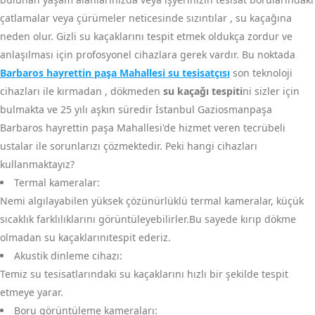
çatlamalar veya çürümeler neticesinde sızıntılar , su kaçağına
neden olur. Gizli su kaçaklarını tespit etmek oldukça zordur ve
anlaşılması için profosyonel cihazlara gerek vardır. Bu noktada
Barbaros hayrettin paşa Mahallesi su tesisatçısı
son teknoloji
cihazları ile kırmadan , dökmeden
su kaçağı tespiti
ni sizler için
bulmakta ve 25 yılı aşkın süredir İstanbul Gaziosmanpaşa
Barbaros hayrettin paşa Mahallesi'de hizmet veren tecrübeli
ustalar ile sorunlarızı çözmektedir. Peki hangi cihazları
kullanmaktayız?
Termal kameralar:
Nemi algılayabilen yüksek çözünürlüklü termal kameralar, küçük
sıcaklık farklılıklarını görüntüleyebilirler.Bu sayede kırıp dökme
olmadan su kaçaklarınıtespit ederiz.
Akustik dinleme cihazı:
Temiz su tesisatlarındaki su kaçaklarını hızlı bir şekilde tespit
etmeye yarar.
Boru görüntüleme kameraları: