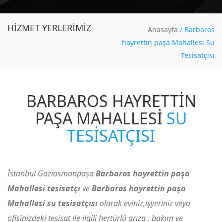
HIZMET YERLERIMIZ
Anasayfa
/
Barbaros
hayrettin paşa Mahallesi Su
Tesisatçısı
BARBAROS HAYRETTIN
PAŞA MAHALLESI
SU
TESISATÇISI
İstanbul Gaziosmanpaşa
Barbaros hayrettin paşa
Mahallesi tesisatçı
ve
Barbaros hayrettin paşa
Mahallesi su tesisatçısı
olarak eviniz,işyeriniz veya
ofisinizdeki tesisat ile ilgili hertürlü arıza , bakım ve