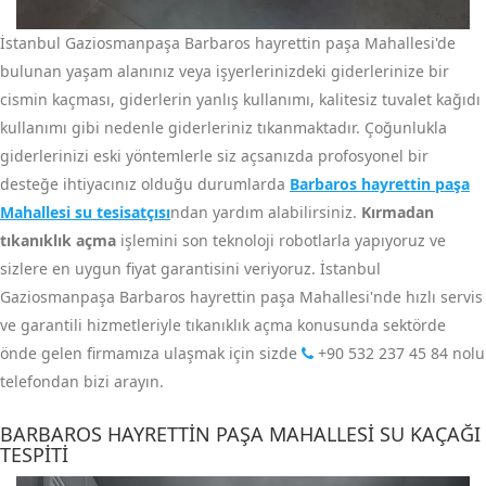
İstanbul Gaziosmanpaşa Barbaros hayrettin paşa Mahallesi'de
bulunan yaşam alanınız veya işyerlerinizdeki giderlerinize bir
cismin kaçması, giderlerin yanlış kullanımı, kalitesiz tuvalet kağıdı
kullanımı gibi nedenle giderleriniz tıkanmaktadır. Çoğunlukla
giderlerinizi eski yöntemlerle siz açsanızda profosyonel bir
desteğe ihtiyacınız olduğu durumlarda
Barbaros hayrettin paşa
Mahallesi su tesisatçısı
ndan yardım alabilirsiniz.
Kırmadan
tıkanıklık açma
işlemini son teknoloji robotlarla yapıyoruz ve
sizlere en uygun fiyat garantisini veriyoruz. İstanbul
Gaziosmanpaşa Barbaros hayrettin paşa Mahallesi'nde hızlı servis
ve garantili hizmetleriyle tıkanıklık açma konusunda sektörde
önde gelen firmamıza ulaşmak için sizde
+90 532 237 45 84
nolu
telefondan bizi arayın.
BARBAROS HAYRETTIN PAŞA MAHALLESI SU KAÇAĞI
TESPITI