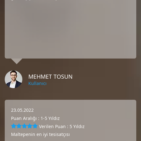
MEHMET TOSUN
Kullanıcı
23.05.2022
Puan Aralığı : 1-5 Yıldız
Verilen Puan : 5 Yıldız
Maltepenin en iyi tesisatçısı