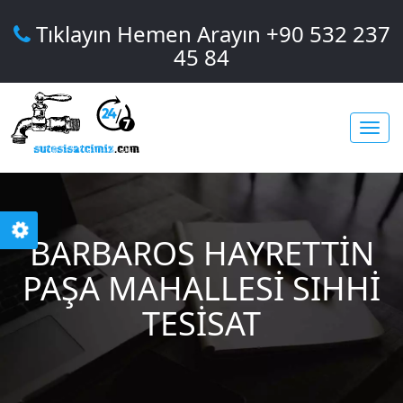
Tıklayın Hemen Arayın +90 532 237
45 84
Toggl
BARBAROS HAYRETTIN
navig
PAŞA MAHALLESI SIHHI
TESISAT