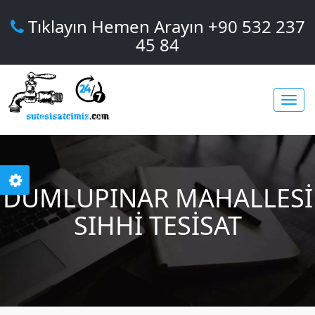
Tıklayın Hemen Arayın +90 532 237
45 84
Toggl
DUMLUPINAR MAHALLESI
navig
SIHHI TESISAT