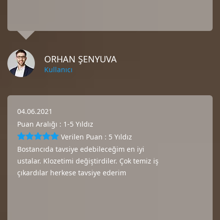
ORHAN ŞENYUVA
Kullanıcı
04.06.2021
Puan Aralığı : 1-5 Yıldız
Verilen Puan : 5 Yıldız
Bostancıda tavsiye edebileceğim en iyi
ustalar. Klozetimi değiştirdiler. Çok temiz iş
çıkardılar herkese tavsiye ederim