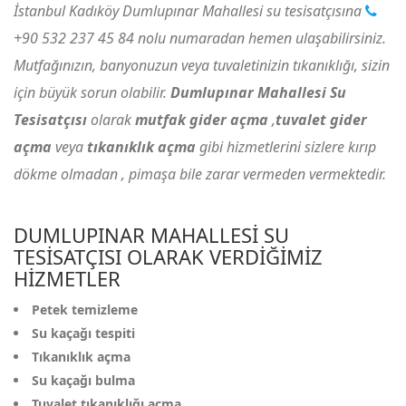
İstanbul Kadıköy Dumlupınar Mahallesi su tesisatçısına
+90 532 237 45 84
nolu numaradan hemen ulaşabilirsiniz.
Mutfağınızın, banyonuzun veya tuvaletinizin tıkanıklığı, sizin
için büyük sorun olabilir.
Dumlupınar Mahallesi Su
Tesisatçısı
olarak
mutfak gider açma
,
tuvalet gider
açma
veya
tıkanıklık açma
gibi hizmetlerini sizlere kırıp
dökme olmadan , pimaşa bile zarar vermeden vermektedir.
DUMLUPINAR MAHALLESI SU
TESISATÇISI OLARAK VERDIĞIMIZ
HIZMETLER
Petek temizleme
Su kaçağı tespiti
Tıkanıklık açma
Su kaçağı bulma
Tuvalet tıkanıklığı açma