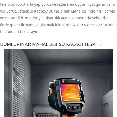
teknoloji robotlarla yapıyoruz ve sizlere en uygun fiyat garantisini
veriyoruz. İstanbul Kadıköy Dumlupınar Mahallesi'nde hızlı servis
ve garantili hizmetleriyle tıkanıklık açma konusunda sektörde
önde gelen firmamıza ulaşmak için sizde
+90 532 237 45 84
nolu
telefondan bizi arayın.
DUMLUPINAR MAHALLESI SU KAÇAĞI TESPITI