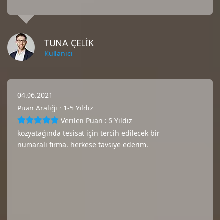
TUNA ÇELIK
Kullanıcı
04.06.2021
Puan Aralığı : 1-5 Yıldız
Verilen Puan : 5 Yıldız
kozyatağında tesisat için tercih edilecek bir
numaralı firma. herkese tavsiye ederim.