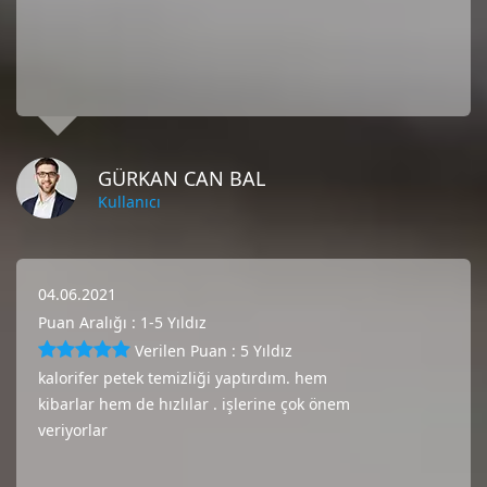
GÜRKAN CAN BAL
Kullanıcı
04.06.2021
Puan Aralığı : 1-5 Yıldız
Verilen Puan : 5 Yıldız
kalorifer petek temizliği yaptırdım. hem
kibarlar hem de hızlılar . işlerine çok önem
veriyorlar