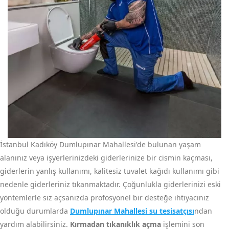
İstanbul Kadıköy Dumlupınar Mahallesi'de bulunan yaşam
alanınız veya işyerlerinizdeki giderlerinize bir cismin kaçması,
giderlerin yanlış kullanımı, kalitesiz tuvalet kağıdı kullanımı gibi
nedenle giderleriniz tıkanmaktadır. Çoğunlukla giderlerinizi eski
yöntemlerle siz açsanızda profosyonel bir desteğe ihtiyacınız
olduğu durumlarda
Dumlupınar Mahallesi su tesisatçısı
ndan
yardım alabilirsiniz.
Kırmadan tıkanıklık açma
işlemini son