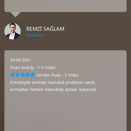
REMZI SAĞLAM
Kullanıcı
04.06.2021
Puan Aralığı : 1-5 Yıldız
Verilen Puan : 5 Yıldız
Erenköyde evimde tıkanıklık problemi vardı.
kırmadan hemen tıkanıklığı açtılar. başarılar