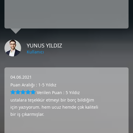
YUNUS YILDIZ
Kullanıcı
04.06.2021
Puan Aralığı : 1-5 Yıldız
Verilen Puan : 5 Yıldız
ustalara teşekkür etmeyi bir borç bildiğim
için yazıyorum. hem ucuz hemde çok kaliteli
bir iş çıkarmışlar.