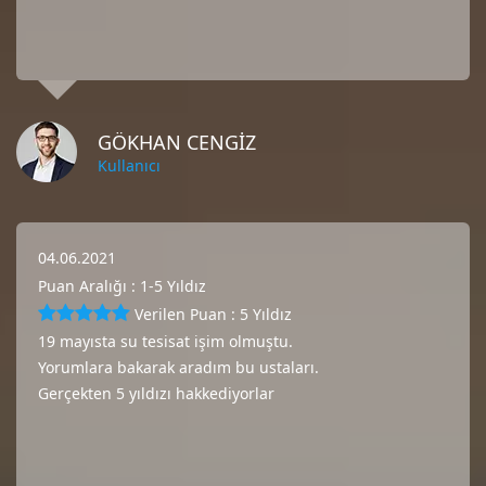
GÖKHAN CENGIZ
Kullanıcı
04.06.2021
Puan Aralığı : 1-5 Yıldız
Verilen Puan : 5 Yıldız
19 mayısta su tesisat işim olmuştu.
Yorumlara bakarak aradım bu ustaları.
Gerçekten 5 yıldızı hakkediyorlar