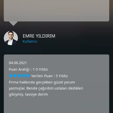
EMRE YILDIRIM
Kullanıcı
04.06.2021
Puan Aralığı : 1-5 Yıldız
Verilen Puan : 5 Yıldız
Firma hakkında gerçekten güzel yorum
yazmışlar. Bende çağırdım ustaları dedikleri
gibiymiş. tavsiye derim