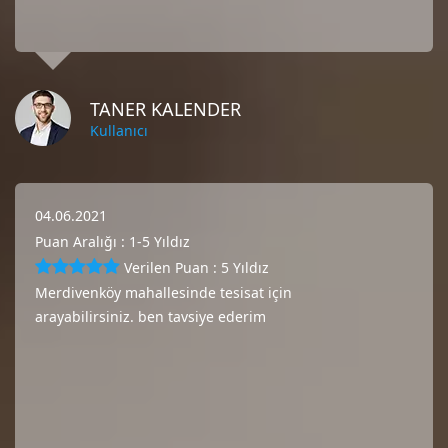
TANER KALENDER
Kullanıcı
04.06.2021
Puan Aralığı : 1-5 Yıldız
Verilen Puan : 5 Yıldız
Merdivenköy mahallesinde tesisat için
arayabilirsiniz. ben tavsiye ederim