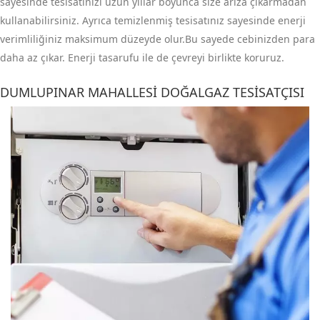
sayesinde tesisatınızı uzun yıllar boyunca size arıza çıkarmadan
kullanabilirsiniz. Ayrıca temizlenmiş tesisatınız sayesinde enerji
verimliliğiniz maksimum düzeyde olur.Bu sayede cebinizden para
daha az çıkar. Enerji tasarufu ile de çevreyi birlikte koruruz.
DUMLUPINAR MAHALLESI DOĞALGAZ TESISATÇISI