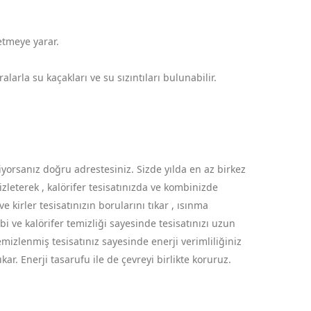
 etmeye yarar.
arla su kaçakları ve su sızıntıları bulunabilir.
iyorsanız doğru adrestesiniz. Sizde yılda en az birkez
zleterek , kalörifer tesisatınızda ve kombinizde
 kirler tesisatınızın borularını tıkar , ısınma
bi ve kalörifer temizliği sayesinde tesisatınızı uzun
emizlenmiş tesisatınız sayesinde enerji verimliliğiniz
. Enerji tasarufu ile de çevreyi birlikte koruruz.