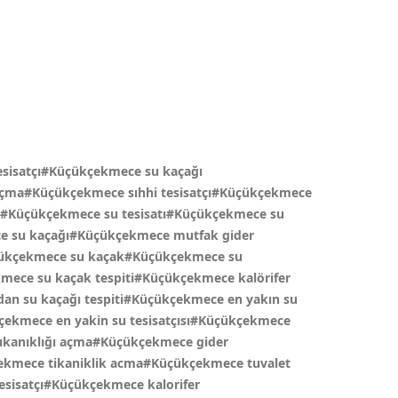
sisatçı#Küçükçekmece su kaçağı
 açma#Küçükçekmece sıhhi tesisatçı#Küçükçekmece
i#Küçükçekmece su tesisatı#Küçükçekmece su
ece su kaçağı#Küçükçekmece mutfak gider
çükçekmece su kaçak#Küçükçekmece su
ece su kaçak tespiti#Küçükçekmece kalörifer
n su kaçağı tespiti#Küçükçekmece en yakın su
ekmece en yakin su tesisatçısı#Küçükçekmece
ıkanıklığı açma#Küçükçekmece gider
ekmece tikaniklik acma#Küçükçekmece tuvalet
esisatçı#Küçükçekmece kalorifer