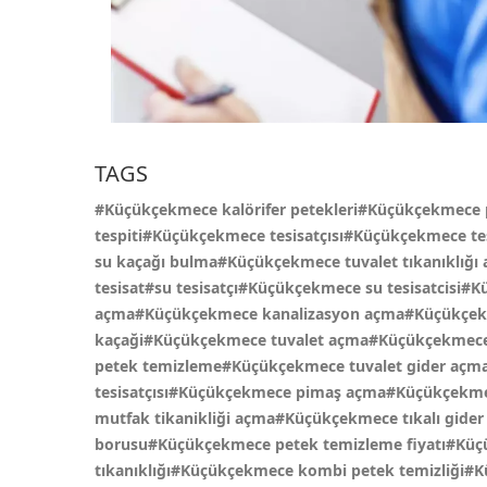
TAGS
#Küçükçekmece kalörifer petekleri#Küçükçekmece 
tespiti#Küçükçekmece tesisatçısı#Küçükçekmece te
su kaçağı bulma#Küçükçekmece tuvalet tıkanıklığ
tesisat#su tesisatçı#Küçükçekmece su tesisatcisi
açma#Küçükçekmece kanalizasyon açma#Küçükçekme
kaçaği#Küçükçekmece tuvalet açma#Küçükçekmece 
petek temizleme#Küçükçekmece tuvalet gider açm
tesisatçısı#Küçükçekmece pimaş açma#Küçükçekme
mutfak tikanikliği açma#Küçükçekmece tıkalı gid
borusu#Küçükçekmece petek temizleme fiyatı#Küç
tıkanıklığı#Küçükçekmece kombi petek temizliği#K