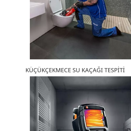
KÜÇÜKÇEKMECE SU KAÇAĞI TESPITI