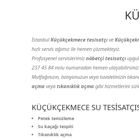
K
İstanbul
Küçükçekmece tesisatçı
ve
Küçükçekm
hızlı servis ağımız ile hemen çözmekteyiz.
Profosyenel servislerimiz
nöbetçi tesisatçı
uygul
237 45 84
nolu numaradan hemen ulaşabilirsiniz
Mutfağınızın, banyonuzun veya tuvaletinizin tıkanıkl
açma
veya
tıkanıklık açma
gibi hizmetlerini si
KÜÇÜKÇEKMECE SU TESISATÇI
Petek temizleme
Su kaçağı tespiti
Tıkanıklık açma