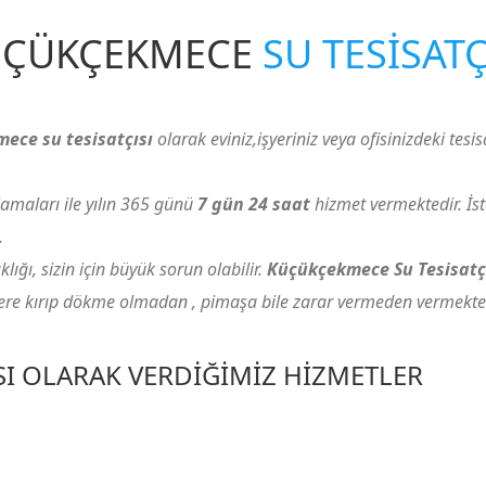
ÜÇÜKÇEKMECE
SU TESISATÇ
ece su tesisatçısı
olarak eviniz,işyeriniz veya ofisinizdeki tesis
amaları ile yılın 365 günü
7 gün 24 saat
hizmet vermektedir. İs
.
ığı, sizin için büyük sorun olabilir.
Küçükçekmece Su Tesisatç
zlere kırıp dökme olmadan , pimaşa bile zarar vermeden vermekted
SI OLARAK VERDIĞIMIZ HIZMETLER