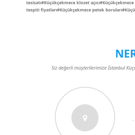
tesisatı#Küçükçekmece klozet açıcı#Küçükçekmece 
tespiti fiyatları#Küçükçekmece petek boruları#Kü
NE
Siz değerli müşterilerimize İstanbul K