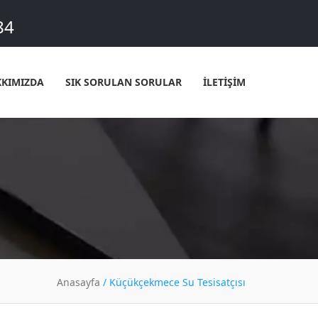
84
KIMIZDA
SIK SORULAN SORULAR
İLETİŞİM
Anasayfa
/
Küçükçekmece Su Tesisatçısı