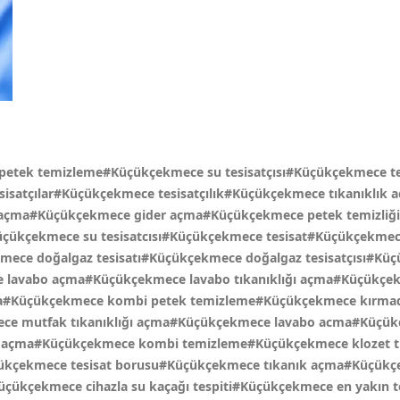
petek temizleme#Küçükçekmece su tesisatçısı#Küçükçekmece te
sisatçılar#Küçükçekmece tesisatçılık#Küçükçekmece tıkanıklık
ı açma#Küçükçekmece gider açma#Küçükçekmece petek temizliğ
#Küçükçekmece su tesisatcısı#Küçükçekmece tesisat#Küçükçekm
ce doğalgaz tesisatı#Küçükçekmece doğalgaz tesisatçısı#Kü
lavabo açma#Küçükçekmece lavabo tıkanıklığı açma#Küçükçekm
a#Küçükçekmece kombi petek temizleme#Küçükçekmece kırmada
ce mutfak tıkanıklığı açma#Küçükçekmece lavabo acma#Küçükç
er açma#Küçükçekmece kombi temizleme#Küçükçekmece klozet t
ükçekmece tesisat borusu#Küçükçekmece tıkanık açma#Küçükç
üçükçekmece cihazla su kaçağı tespiti#Küçükçekmece en yakın t