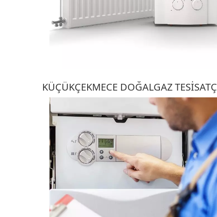
KÜÇÜKÇEKMECE DOĞALGAZ TESISATÇ