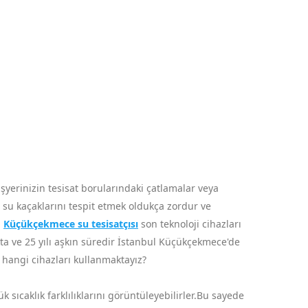
yerinizin tesisat borularındaki çatlamalar veya
i su kaçaklarını tespit etmek oldukça zordur ve
a
Küçükçekmece su tesisatçısı
son teknoloji cihazları
kta ve 25 yılı aşkın süredir İstanbul Küçükçekmece'de
i hangi cihazları kullanmaktayız?
sıcaklık farklılıklarını görüntüleyebilirler.Bu sayede