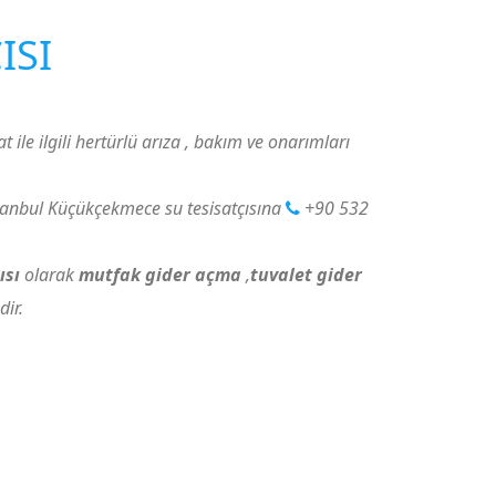
ISI
at ile ilgili hertürlü arıza , bakım ve onarımları
tanbul Küçükçekmece su tesisatçısına
+90 532
ısı
olarak
mutfak gider açma
,
tuvalet gider
ir.