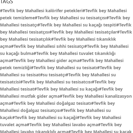
TAGS
#Tevfik bey Mahallesi kalörifer petekleri#Tevfik bey Mahallesi
petek temizleme#Tevfik bey Mahallesi su tesisatçısı#Tevfik bey
Mahallesi tesisatçı#Tevfik bey Mahallesi su kaçağı tespiti#Tevfik
bey Mahallesi tesisatçısı#Tevfik bey Mahallesi tesisatçılar#Tevfik
bey Mahallesi tesisatçılık#Tevfik bey Mahallesi tıkanıklık
açma#Tevfik bey Mahallesi sıhhi tesisatçı#Tevfik bey Mahallesi
su kaçağı bulma#Tevfik bey Mahallesi tuvalet tıkanıklığı
açma#Tevfik bey Mahallesi gider açma#Tevfik bey Mahallesi
petek temizliği#Tevfik bey Mahallesi su tesisatı#Tevfik bey
Mahallesi su tesisat#su tesisatçı#Tevfik bey Mahallesi su
tesisatcisi#Tevfik bey Mahallesi su tesisatcısı#Tevfik bey
Mahallesi tesisat#Tevfik bey Mahallesi su kaçağı#Tevfik bey
Mahallesi mutfak gider açma#Tevfik bey Mahallesi kanalizasyon
açma#Tevfik bey Mahallesi doğalgaz tesisatı#Tevfik bey
Mahallesi doğalgaz tesisatçısı#Tevfik bey Mahallesi su
kaçak#Tevfik bey Mahallesi su kaçaği#Tevfik bey Mahallesi
tuvalet açma#Tevfik bey Mahallesi lavabo açma#Tevfik bey
Mahallesi lavabo tıkanıklığı açma#Tevfik bey Mahallesi su kaçak