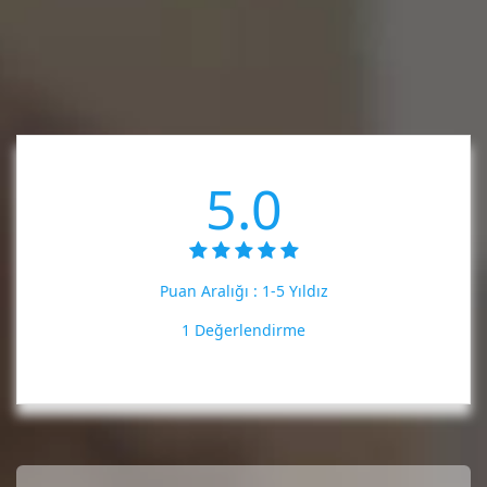
5.0
Puan Aralığı :
1-5 Yıldız
1 Değerlendirme