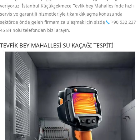
veriyoruz. İstanbul Küçükçekmece Tevfik bey Mahallesi'nde hızlı
servis ve garantili hizmetleriyle tıkanıklık açma konusunda
sektörde önde gelen firmamıza ulaşmak için sizde
+90 532 237
45 84
nolu telefondan bizi arayın.
TEVFIK BEY MAHALLESI SU KAÇAĞI TESPITI