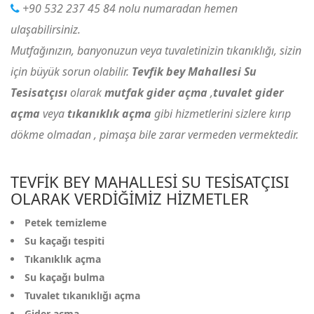
+90 532 237 45 84
nolu numaradan hemen
ulaşabilirsiniz.
Mutfağınızın, banyonuzun veya tuvaletinizin tıkanıklığı, sizin
için büyük sorun olabilir.
Tevfik bey Mahallesi Su
Tesisatçısı
olarak
mutfak gider açma
,
tuvalet gider
açma
veya
tıkanıklık açma
gibi hizmetlerini sizlere kırıp
dökme olmadan , pimaşa bile zarar vermeden vermektedir.
TEVFIK BEY MAHALLESI SU TESISATÇISI
OLARAK VERDIĞIMIZ HIZMETLER
Petek temizleme
Su kaçağı tespiti
Tıkanıklık açma
Su kaçağı bulma
Tuvalet tıkanıklığı açma
Gider açma