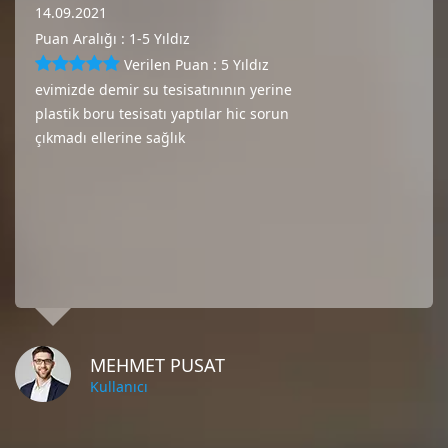
14.09.2021
Puan Aralığı : 1-5 Yıldız
Verilen Puan : 5 Yıldız
evimizde demir su tesisatınının yerine
plastik boru tesisatı yaptılar hic sorun
çıkmadı ellerine sağlık
MEHMET PUSAT
Kullanıcı