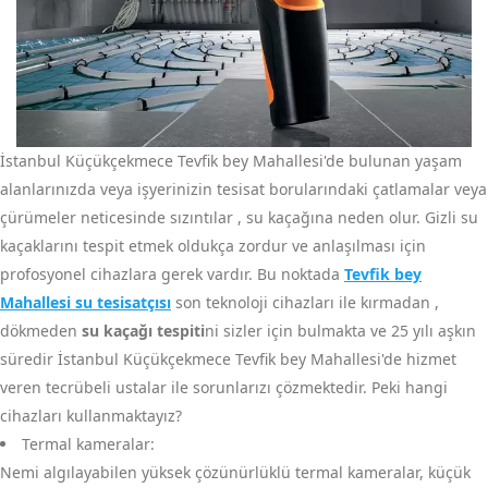
İstanbul Küçükçekmece Tevfik bey Mahallesi'de bulunan yaşam
alanlarınızda veya işyerinizin tesisat borularındaki çatlamalar veya
çürümeler neticesinde sızıntılar , su kaçağına neden olur. Gizli su
kaçaklarını tespit etmek oldukça zordur ve anlaşılması için
profosyonel cihazlara gerek vardır. Bu noktada
Tevfik bey
Mahallesi su tesisatçısı
son teknoloji cihazları ile kırmadan ,
dökmeden
su kaçağı tespiti
ni sizler için bulmakta ve 25 yılı aşkın
süredir İstanbul Küçükçekmece Tevfik bey Mahallesi'de hizmet
veren tecrübeli ustalar ile sorunlarızı çözmektedir. Peki hangi
cihazları kullanmaktayız?
Termal kameralar:
Nemi algılayabilen yüksek çözünürlüklü termal kameralar, küçük