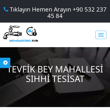
Tıklayın Hemen Arayın +90 532 237
45 84
Toggl
TEVFIK BEY MAHALLESI
navig
SIHHI TESISAT