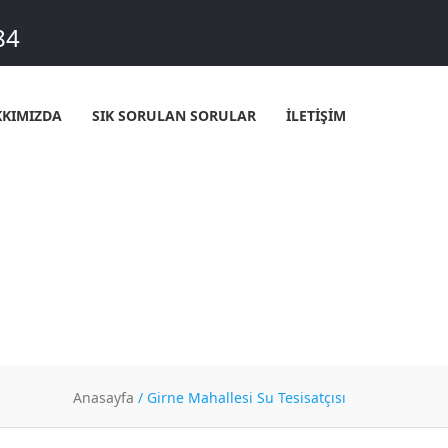
84
KIMIZDA
SIK SORULAN SORULAR
İLETİŞİM
T
Anasayfa
/
Girne Mahallesi Su Tesisatçısı