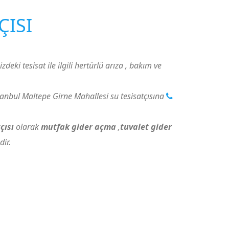
ÇISI
zdeki tesisat ile ilgili hertürlü arıza , bakım ve
tanbul Maltepe Girne Mahallesi su tesisatçısına
çısı
olarak
mutfak gider açma
,
tuvalet gider
ir.