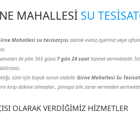
RNE MAHALLESI
SU TESISAT
irne Mahallesi su tesisatçısı
olarak eviniz,işyeriniz veya ofisini
iz.
amaları ile yılın 365 günü
7 gün 24 saat
hizmet vermektedir. İs
lirsiniz.
ığı, sizin için büyük sorun olabilir.
Girne Mahallesi Su Tesisat
zlere kırıp dökme olmadan , pimaşa bile zarar vermeden vermekted
ÇISI OLARAK VERDIĞIMIZ HIZMETLER