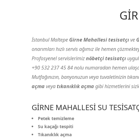
GI
İstanbul Maltepe
Girne Mahallesi tesisatçı
ve
G
onarımları hızlı servis ağımız ile hemen çözmektey
Profosyenel servislerimiz
nöbetçi tesisatçı
uygul
+90 532 237 45 84
nolu numaradan hemen ulaşabi
Mutfağınızın, banyonuzun veya tuvaletinizin tıkanıkl
açma
veya
tıkanıklık açma
gibi hizmetlerini si
GIRNE MAHALLESI SU TESISAT
Petek temizleme
Su kaçağı tespiti
Tıkanıklık açma