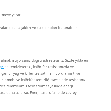
 etmeye yarar.
arla su kaçakları ve su sızıntıları bulunabilir.
almak istiyorsanız doğru adrestesiniz. Sizde yılda en
ısı
na temizleterek , kalörifer tesisatınızda ve
amur yağ ve kirler tesisatınızın borularını tıkar ,
ur. Kombi ve kalörifer temizliği sayesinde tesisatınızı
rıca temizlenmiş tesisatınız sayesinde enerji
a daha az çıkar. Enerji tasarufu ile de çevreyi