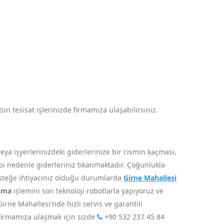
ün tesisat işlerinizde firmamıza ulaşabilirsiniz.
ya işyerlerinizdeki giderlerinize bir cismin kaçması,
gibi nedenle giderleriniz tıkanmaktadır. Çoğunlukla
desteğe ihtiyacınız olduğu durumlarda
Girne Mahallesi
açma
işlemini son teknoloji robotlarla yapıyoruz ve
irne Mahallesi'nde hızlı servis ve garantili
firmamıza ulaşmak için sizde
+90 532 237 45 84