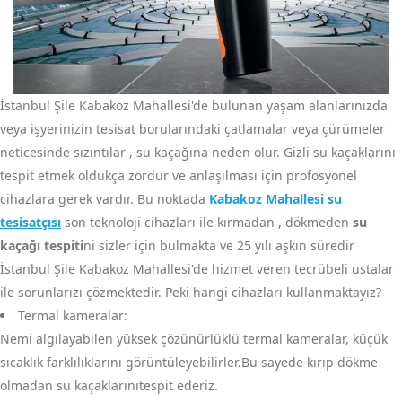
İstanbul Şile Kabakoz Mahallesi'de bulunan yaşam alanlarınızda
veya işyerinizin tesisat borularındaki çatlamalar veya çürümeler
neticesinde sızıntılar , su kaçağına neden olur. Gizli su kaçaklarını
tespit etmek oldukça zordur ve anlaşılması için profosyonel
cihazlara gerek vardır. Bu noktada
Kabakoz Mahallesi su
tesisatçısı
son teknoloji cihazları ile kırmadan , dökmeden
su
kaçağı tespiti
ni sizler için bulmakta ve 25 yılı aşkın süredir
İstanbul Şile Kabakoz Mahallesi'de hizmet veren tecrübeli ustalar
ile sorunlarızı çözmektedir. Peki hangi cihazları kullanmaktayız?
Termal kameralar:
Nemi algılayabilen yüksek çözünürlüklü termal kameralar, küçük
sıcaklık farklılıklarını görüntüleyebilirler.Bu sayede kırıp dökme
olmadan su kaçaklarınıtespit ederiz.