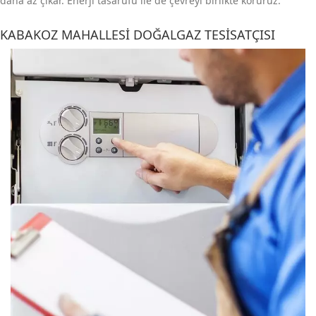
daha az çıkar. Enerji tasarufu ile de çevreyi birlikte koruruz.
KABAKOZ MAHALLESI DOĞALGAZ TESISATÇISI