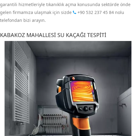
garantili hizmetleriyle tıkanıklık açma konusunda sektörde önde
gelen firmamıza ulaşmak için sizde
+90 532 237 45 84
nolu
telefondan bizi arayın.
KABAKOZ MAHALLESI SU KAÇAĞI TESPITI