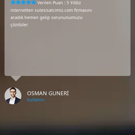
Verilen Puan : 5 Yıldız
internetten sutesisatcimiz.com firmasını
aradık hemen gelip sorununumuzu
çözdüler
OSMAN GUNERİ
Kullanıcı