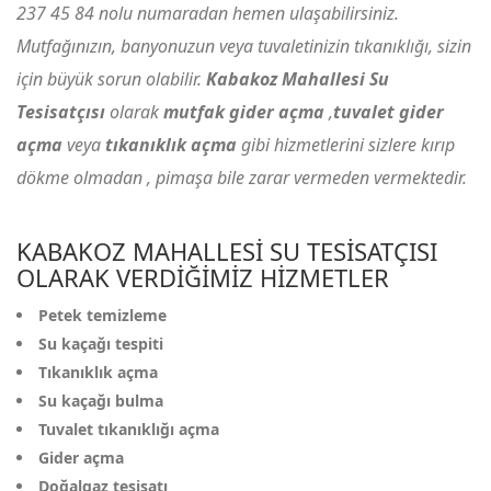
237 45 84
nolu numaradan hemen ulaşabilirsiniz.
Mutfağınızın, banyonuzun veya tuvaletinizin tıkanıklığı, sizin
için büyük sorun olabilir.
Kabakoz Mahallesi Su
Tesisatçısı
olarak
mutfak gider açma
,
tuvalet gider
açma
veya
tıkanıklık açma
gibi hizmetlerini sizlere kırıp
dökme olmadan , pimaşa bile zarar vermeden vermektedir.
KABAKOZ MAHALLESI SU TESISATÇISI
OLARAK VERDIĞIMIZ HIZMETLER
Petek temizleme
Su kaçağı tespiti
Tıkanıklık açma
Su kaçağı bulma
Tuvalet tıkanıklığı açma
Gider açma
Doğalgaz tesisatı