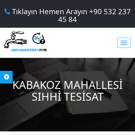
Tıklayın Hemen Arayın +90 532 237
45 84
Toggl
KABAKOZ MAHALLESI
navig
SIHHI TESISAT