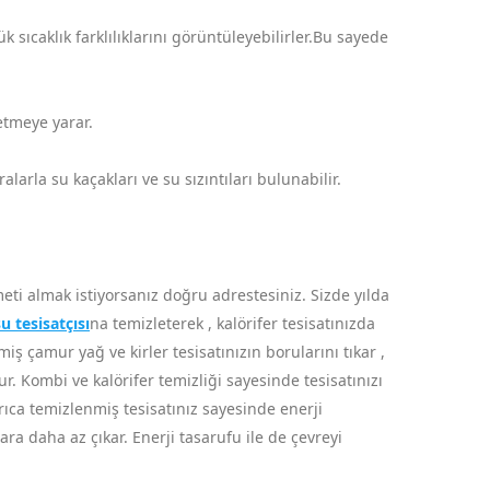
sıcaklık farklılıklarını görüntüleyebilirler.Bu sayede
 etmeye yarar.
arla su kaçakları ve su sızıntıları bulunabilir.
eti almak istiyorsanız doğru adrestesiniz. Sizde yılda
u tesisatçısı
na temizleterek , kalörifer tesisatınızda
ş çamur yağ ve kirler tesisatınızın borularını tıkar ,
ur. Kombi ve kalörifer temizliği sayesinde tesisatınızı
rıca temizlenmiş tesisatınız sayesinde enerji
a daha az çıkar. Enerji tasarufu ile de çevreyi