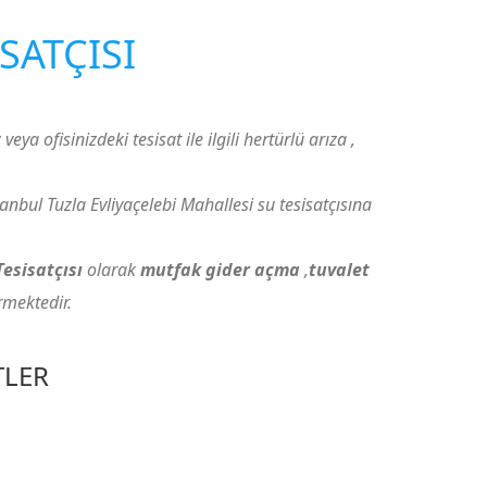
SATÇISI
veya ofisinizdeki tesisat ile ilgili hertürlü arıza ,
anbul Tuzla Evliyaçelebi Mahallesi su tesisatçısına
Tesisatçısı
olarak
mutfak gider açma
,
tuvalet
rmektedir.
TLER