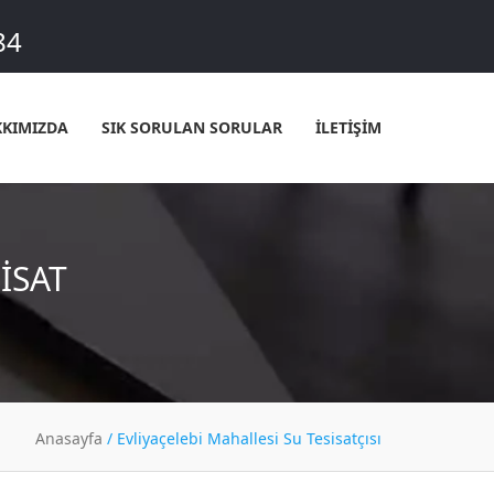
84
KIMIZDA
SIK SORULAN SORULAR
İLETİŞİM
ISAT
Anasayfa
/
Evliyaçelebi Mahallesi Su Tesisatçısı