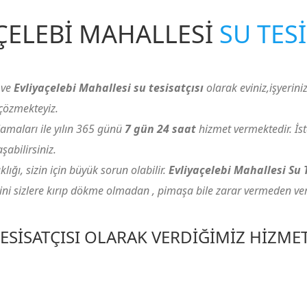
ÇELEBI MAHALLESI
SU TESI
ve
Evliyaçelebi Mahallesi su tesisatçısı
olarak eviniz,işyeriniz 
 çözmekteyiz.
amaları ile yılın 365 günü
7 gün 24 saat
hizmet vermektedir. İst
bilirsiniz.
ığı, sizin için büyük sorun olabilir.
Evliyaçelebi Mahallesi Su 
ini sizlere kırıp dökme olmadan , pimaşa bile zarar vermeden ve
TESISATÇISI OLARAK VERDIĞIMIZ HIZME