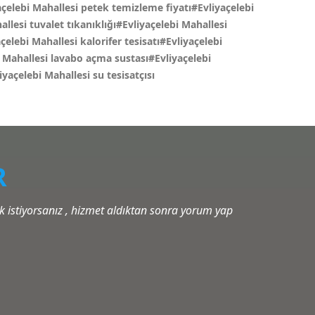
çelebi Mahallesi petek temizleme fiyatı#Evliyaçelebi
llesi tuvalet tıkanıklığı#Evliyaçelebi Mahallesi
elebi Mahallesi kalorifer tesisatı#Evliyaçelebi
bi Mahallesi lavabo açma sustası#Evliyaçelebi
iyaçelebi Mahallesi su tesisatçısı
R
istiyorsanız , hizmet aldıktan sonra yorum yap