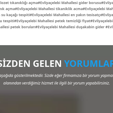
ozet tıkanıklığı açma#Evliyaçelebi Mahallesi gider borusu#Evliya
nık açma#Evliyaçelebi Mahallesi tikaniklik acma#Evliyaçelebi Maha
su kaçağı tespiti#Evliyaçelebi Mahallesi en yakın tesisatçı#Evliyaç
u tespiti#Evliyaçelebi Mahallesi petek temizliği fiyat#Evliyaçele
ahallesi petek boruları#Evliyaçelebi Mahallesi duşakabin gider
#Evl
SİZDEN GELEN
YORUMLA
şağıda gösterilmektedir. Sizde eğer firmamıza bir yorum yapmak 
alanından verdiğimiz hizmet ile ilgili bir yorum yapabilirsiniz.