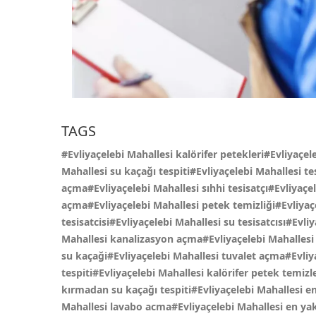
TAGS
#Evliyaçelebi Mahallesi kalörifer petekleri#Evliyaçel
Mahallesi su kaçağı tespiti#Evliyaçelebi Mahallesi tes
açma#Evliyaçelebi Mahallesi sıhhi tesisatçı#Evliyaçe
açma#Evliyaçelebi Mahallesi petek temizliği#Evliyaçel
tesisatcisi#Evliyaçelebi Mahallesi su tesisatcısı#Evl
Mahallesi kanalizasyon açma#Evliyaçelebi Mahallesi d
su kaçaği#Evliyaçelebi Mahallesi tuvalet açma#Evliy
tespiti#Evliyaçelebi Mahallesi kalörifer petek temi
kırmadan su kaçağı tespiti#Evliyaçelebi Mahallesi en
Mahallesi lavabo acma#Evliyaçelebi Mahallesi en yaki