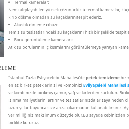
Termal kameralar:
Nemi algılayabilen yüksek çözünürlüklü termal kameralar, küçük 
kırıp dökme olmadan su kaçaklarınıtespit ederiz.
Akustik dinleme cihazı:
Temiz su tesisatlarındaki su kaçaklarını hızlı bir şekilde tespit
Boru görüntüleme kameraları:
Atık su borularının iç kısımlarını görüntülemeye yarayan kameral
IZLEME
İstanbul Tuzla Evliyaçelebi Mahallesi'de
petek temizleme
hizm
en az birkez peteklerinizi ve kombinizi
Evliyaçelebi Mahallesi s
ve kombinizde birikmiş çamur, yağ ve kirlerden kurtulun. Birikmi
ısınma maliyetlerini artırır ve tesisatlarınızda arızaya neden ol
uzun yıllar boyunca size arıza çıkarmadan kullanabilirsiniz. Ay
verimliliğiniz maksimum düzeyde olur.Bu sayede cebinizden par
birlikte koruruz.