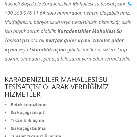
Kocaeli Başiskele Karadenizliler Mahallesi su tesisatçısına
+90 553 076 11 64
nolu numaradan hemen ulaşabilirsiniz.
Mutfağınızın, banyonuzun veya tuvaletinizin tıkanıklığı, sizin
için büyük sorun olabilir.
Karadenizliler Mahallesi Su
Tesisatçısı
olarak
mutfak gider açma
,
tuvalet gider
açma
veya
tıkanıklık açma
gibi hizmetlerini sizlere kırıp
dökme olmadan , pimaşa bile zarar vermeden vermektedir.
KARADENIZLILER MAHALLESI SU
TESISATÇISI OLARAK VERDIĞIMIZ
HIZMETLER
Petek temizleme
Su kaçağı tespiti
Tıkanıklık açma
Su kaçağı bulma
Tuvalet tıkanıklığı açma