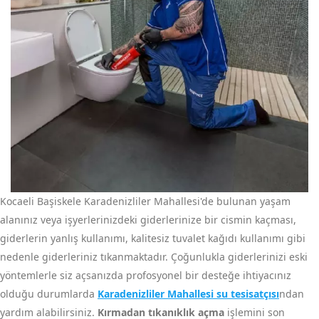
Kocaeli Başiskele Karadenizliler Mahallesi'de bulunan yaşam
alanınız veya işyerlerinizdeki giderlerinize bir cismin kaçması,
giderlerin yanlış kullanımı, kalitesiz tuvalet kağıdı kullanımı gibi
nedenle giderleriniz tıkanmaktadır. Çoğunlukla giderlerinizi eski
yöntemlerle siz açsanızda profosyonel bir desteğe ihtiyacınız
olduğu durumlarda
Karadenizliler Mahallesi su tesisatçısı
ndan
yardım alabilirsiniz.
Kırmadan tıkanıklık açma
işlemini son