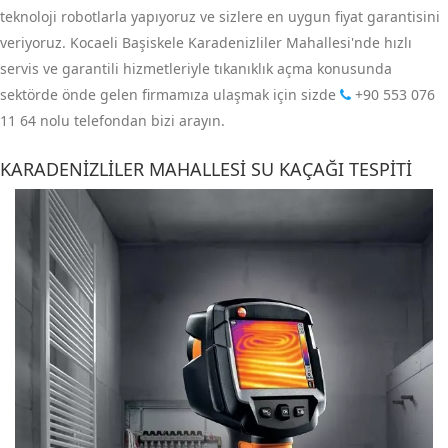
teknoloji robotlarla yapıyoruz ve sizlere en uygun fiyat garantisini
veriyoruz. Kocaeli Başiskele Karadenizliler Mahallesi'nde hızlı
servis ve garantili hizmetleriyle tıkanıklık açma konusunda
sektörde önde gelen firmamıza ulaşmak için sizde
+90 553 076
11 64
nolu telefondan bizi arayın.
KARADENIZLILER MAHALLESI SU KAÇAĞI TESPITI