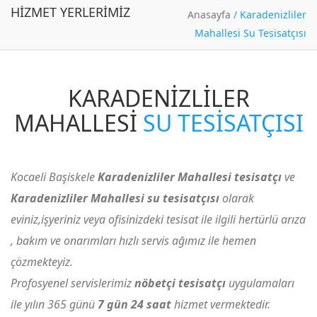
HIZMET YERLERIMIZ
Anasayfa
/
Karadenizliler
Mahallesi Su Tesisatçısı
KARADENIZLILER
MAHALLESI
SU TESISATÇISI
Kocaeli Başiskele
Karadenizliler Mahallesi tesisatçı
ve
Karadenizliler Mahallesi su tesisatçısı
olarak
eviniz,işyeriniz veya ofisinizdeki tesisat ile ilgili hertürlü arıza
, bakım ve onarımları hızlı servis ağımız ile hemen
çözmekteyiz.
Profosyenel servislerimiz
nöbetçi tesisatçı
uygulamaları
ile yılın 365 günü
7 gün 24 saat
hizmet vermektedir.