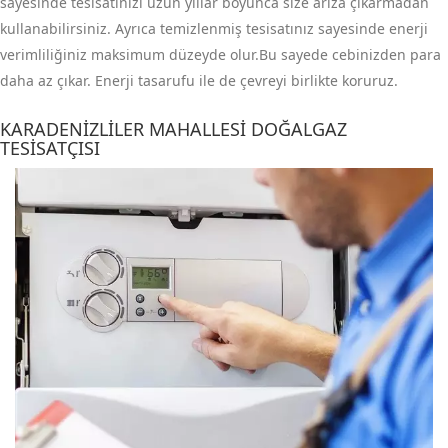
sayesinde tesisatınızı uzun yıllar boyunca size arıza çıkarmadan
kullanabilirsiniz. Ayrıca temizlenmiş tesisatınız sayesinde enerji
verimliliğiniz maksimum düzeyde olur.Bu sayede cebinizden para
daha az çıkar. Enerji tasarufu ile de çevreyi birlikte koruruz.
KARADENIZLILER MAHALLESI DOĞALGAZ
TESISATÇISI