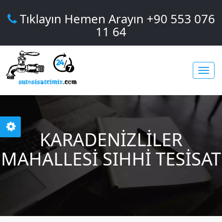
Tıklayın Hemen Arayın +90 553 076
11 64
Toggl
KARADENIZLILER
navig
MAHALLESI SIHHI TESISAT