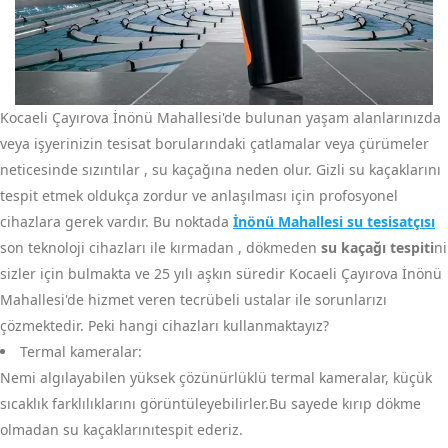
Kocaeli Çayırova İnönü Mahallesi'de bulunan yaşam alanlarınızda
veya işyerinizin tesisat borularındaki çatlamalar veya çürümeler
neticesinde sızıntılar , su kaçağına neden olur. Gizli su kaçaklarını
tespit etmek oldukça zordur ve anlaşılması için profosyonel
cihazlara gerek vardır. Bu noktada
İnönü Mahallesi su tesisatçısı
son teknoloji cihazları ile kırmadan , dökmeden
su kaçağı tespiti
ni
sizler için bulmakta ve 25 yılı aşkın süredir Kocaeli Çayırova İnönü
Mahallesi'de hizmet veren tecrübeli ustalar ile sorunlarızı
çözmektedir. Peki hangi cihazları kullanmaktayız?
Termal kameralar:
Nemi algılayabilen yüksek çözünürlüklü termal kameralar, küçük
sıcaklık farklılıklarını görüntüleyebilirler.Bu sayede kırıp dökme
olmadan su kaçaklarınıtespit ederiz.