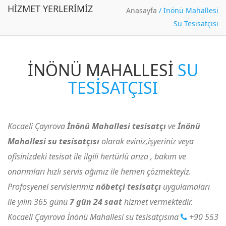
HIZMET YERLERIMIZ
Anasayfa
/
İnönü Mahallesi
Su Tesisatçısı
İNÖNÜ MAHALLESI
SU
TESISATÇISI
Kocaeli Çayırova
İnönü Mahallesi tesisatçı
ve
İnönü
Mahallesi su tesisatçısı
olarak eviniz,işyeriniz veya
ofisinizdeki tesisat ile ilgili hertürlü arıza , bakım ve
onarımları hızlı servis ağımız ile hemen çözmekteyiz.
Profosyenel servislerimiz
nöbetçi tesisatçı
uygulamaları
ile yılın 365 günü
7 gün 24 saat
hizmet vermektedir.
Kocaeli Çayırova İnönü Mahallesi su tesisatçısına
+90 553