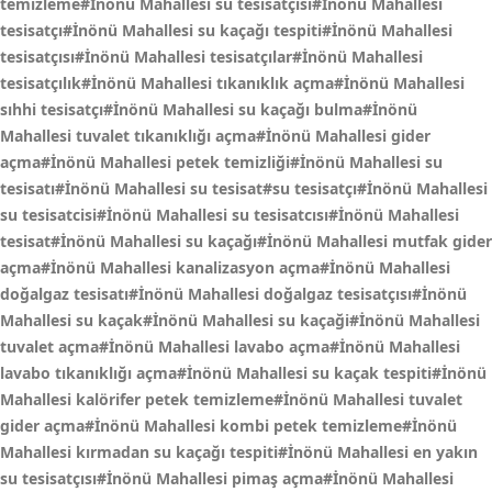
temizleme#İnönü Mahallesi su tesisatçısı#İnönü Mahallesi
tesisatçı#İnönü Mahallesi su kaçağı tespiti#İnönü Mahallesi
tesisatçısı#İnönü Mahallesi tesisatçılar#İnönü Mahallesi
tesisatçılık#İnönü Mahallesi tıkanıklık açma#İnönü Mahallesi
sıhhi tesisatçı#İnönü Mahallesi su kaçağı bulma#İnönü
Mahallesi tuvalet tıkanıklığı açma#İnönü Mahallesi gider
açma#İnönü Mahallesi petek temizliği#İnönü Mahallesi su
tesisatı#İnönü Mahallesi su tesisat#su tesisatçı#İnönü Mahallesi
su tesisatcisi#İnönü Mahallesi su tesisatcısı#İnönü Mahallesi
tesisat#İnönü Mahallesi su kaçağı#İnönü Mahallesi mutfak gider
açma#İnönü Mahallesi kanalizasyon açma#İnönü Mahallesi
doğalgaz tesisatı#İnönü Mahallesi doğalgaz tesisatçısı#İnönü
Mahallesi su kaçak#İnönü Mahallesi su kaçaği#İnönü Mahallesi
tuvalet açma#İnönü Mahallesi lavabo açma#İnönü Mahallesi
lavabo tıkanıklığı açma#İnönü Mahallesi su kaçak tespiti#İnönü
Mahallesi kalörifer petek temizleme#İnönü Mahallesi tuvalet
gider açma#İnönü Mahallesi kombi petek temizleme#İnönü
Mahallesi kırmadan su kaçağı tespiti#İnönü Mahallesi en yakın
su tesisatçısı#İnönü Mahallesi pimaş açma#İnönü Mahallesi