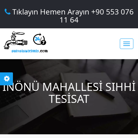
Tıklayın Hemen Arayın +90 553 076
11 64
Toggl
İNÖNÜ MAHALLESI SIHHI
navig
TESISAT