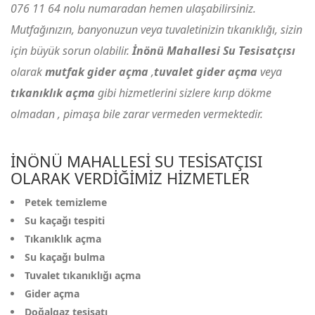
076 11 64
nolu numaradan hemen ulaşabilirsiniz.
Mutfağınızın, banyonuzun veya tuvaletinizin tıkanıklığı, sizin
için büyük sorun olabilir.
İnönü Mahallesi Su Tesisatçısı
olarak
mutfak gider açma
,
tuvalet gider açma
veya
tıkanıklık açma
gibi hizmetlerini sizlere kırıp dökme
olmadan , pimaşa bile zarar vermeden vermektedir.
İNÖNÜ MAHALLESI SU TESISATÇISI
OLARAK VERDIĞIMIZ HIZMETLER
Petek temizleme
Su kaçağı tespiti
Tıkanıklık açma
Su kaçağı bulma
Tuvalet tıkanıklığı açma
Gider açma
Doğalgaz tesisatı