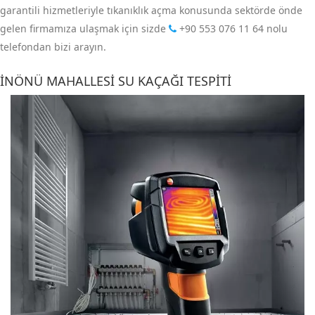
garantili hizmetleriyle tıkanıklık açma konusunda sektörde önde
gelen firmamıza ulaşmak için sizde
+90 553 076 11 64
nolu
telefondan bizi arayın.
İNÖNÜ MAHALLESI SU KAÇAĞI TESPITI