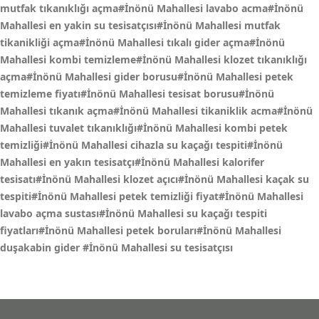
mutfak tıkanıklığı açma#İnönü Mahallesi lavabo acma#İnönü
Mahallesi en yakin su tesisatçısı#İnönü Mahallesi mutfak
tikanikliği açma#İnönü Mahallesi tıkalı gider açma#İnönü
Mahallesi kombi temizleme#İnönü Mahallesi klozet tıkanıklığı
açma#İnönü Mahallesi gider borusu#İnönü Mahallesi petek
temizleme fiyatı#İnönü Mahallesi tesisat borusu#İnönü
Mahallesi tıkanık açma#İnönü Mahallesi tikaniklik acma#İnönü
Mahallesi tuvalet tıkanıklığı#İnönü Mahallesi kombi petek
temizliği#İnönü Mahallesi cihazla su kaçağı tespiti#İnönü
Mahallesi en yakın tesisatçı#İnönü Mahallesi kalorifer
tesisatı#İnönü Mahallesi klozet açıcı#İnönü Mahallesi kaçak su
tespiti#İnönü Mahallesi petek temizliği fiyat#İnönü Mahallesi
lavabo açma sustası#İnönü Mahallesi su kaçağı tespiti
fiyatları#İnönü Mahallesi petek boruları#İnönü Mahallesi
duşakabin gider
#İnönü Mahallesi su tesisatçısı