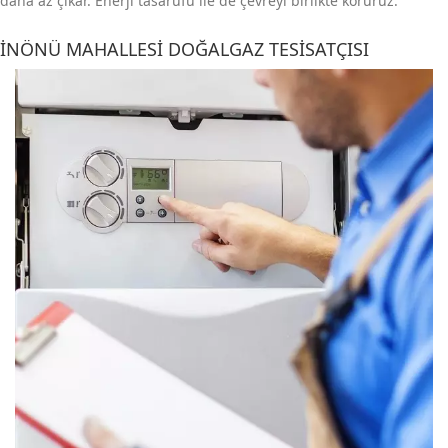
daha az çıkar. Enerji tasarufu ile de çevreyi birlikte koruruz.
İNÖNÜ MAHALLESI DOĞALGAZ TESISATÇISI