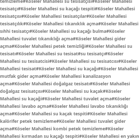
temizleme#Köseler Mahallesi su tesisatçısı#Köseler Mahallesi
tesisatçı#Köseler Mahallesi su kaçağı tespiti#Köseler Mahallesi
tesisatçısı#Köseler Mahallesi tesisatçılar#Köseler Mahallesi
tesisatçılık#Köseler Mahallesi tıkanıklık açma#Köseler Mahallesi
sıhhi tesisatçı#Köseler Mahallesi su kaçağı bulma#Köseler
Mahallesi tuvalet tıkanıklığı açma#Köseler Mahallesi gider
açma#Köseler Mahallesi petek temizliği#Köseler Mahallesi su
tesisatı#Köseler Mahallesi su tesisat#su tesisatçı#Köseler
Mahallesi su tesisatcisi#Köseler Mahallesi su tesisatcısı#Köseler
Mahallesi tesisat#Köseler Mahallesi su kaçağı#Köseler Mahallesi
mutfak gider açma#Köseler Mahallesi kanalizasyon
açma#Köseler Mahallesi doğalgaz tesisatı#Köseler Mahallesi
doğalgaz tesisatçısı#Köseler Mahallesi su kaçak#Köseler
Mahallesi su kaçaği#Köseler Mahallesi tuvalet açma#Köseler
Mahallesi lavabo açma#Köseler Mahallesi lavabo tıkanıklığı
açma#Köseler Mahallesi su kaçak tespiti#Köseler Mahallesi
kalörifer petek temizleme#Köseler Mahallesi tuvalet gider
açma#Köseler Mahallesi kombi petek temizleme#Köseler
Mahallesi kırmadan su kaçağı tespiti#Köseler Mahallesi en yakın