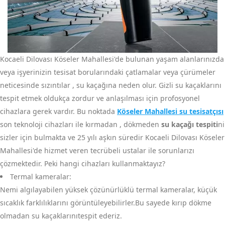
Kocaeli Dilovası Köseler Mahallesi'de bulunan yaşam alanlarınızda
veya işyerinizin tesisat borularındaki çatlamalar veya çürümeler
neticesinde sızıntılar , su kaçağına neden olur. Gizli su kaçaklarını
tespit etmek oldukça zordur ve anlaşılması için profosyonel
cihazlara gerek vardır. Bu noktada
Köseler Mahallesi su tesisatçısı
son teknoloji cihazları ile kırmadan , dökmeden
su kaçağı tespiti
ni
sizler için bulmakta ve 25 yılı aşkın süredir Kocaeli Dilovası Köseler
Mahallesi'de hizmet veren tecrübeli ustalar ile sorunlarızı
çözmektedir. Peki hangi cihazları kullanmaktayız?
Termal kameralar:
Nemi algılayabilen yüksek çözünürlüklü termal kameralar, küçük
sıcaklık farklılıklarını görüntüleyebilirler.Bu sayede kırıp dökme
olmadan su kaçaklarınıtespit ederiz.