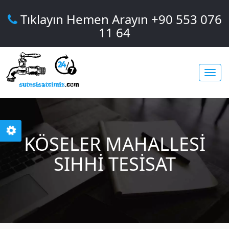
Tıklayın Hemen Arayın +90 553 076
11 64
Toggl
KÖSELER MAHALLESI
navig
SIHHI TESISAT