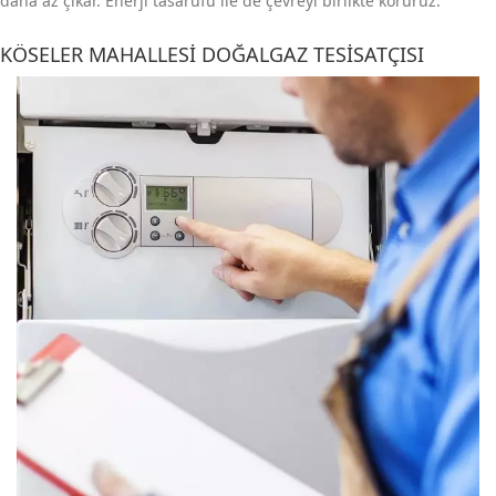
daha az çıkar. Enerji tasarufu ile de çevreyi birlikte koruruz.
KÖSELER MAHALLESI DOĞALGAZ TESISATÇISI