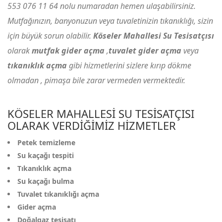
553 076 11 64
nolu numaradan hemen ulaşabilirsiniz.
Mutfağınızın, banyonuzun veya tuvaletinizin tıkanıklığı, sizin
için büyük sorun olabilir.
Köseler Mahallesi Su Tesisatçısı
olarak
mutfak gider açma
,
tuvalet gider açma
veya
tıkanıklık açma
gibi hizmetlerini sizlere kırıp dökme
olmadan , pimaşa bile zarar vermeden vermektedir.
KÖSELER MAHALLESI SU TESISATÇISI
OLARAK VERDIĞIMIZ HIZMETLER
Petek temizleme
Su kaçağı tespiti
Tıkanıklık açma
Su kaçağı bulma
Tuvalet tıkanıklığı açma
Gider açma
Doğalgaz tesisatı