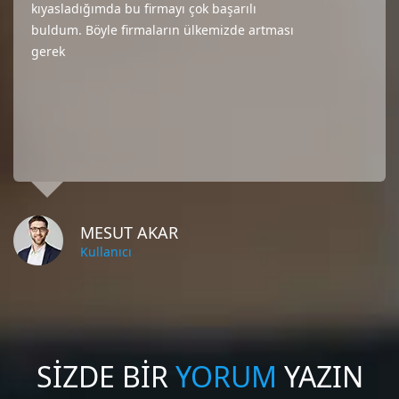
kıyasladığımda bu firmayı çok başarılı
buldum. Böyle firmaların ülkemizde artması
gerek
MESUT AKAR
Kullanıcı
SİZDE BİR
YORUM
YAZIN