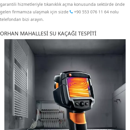
garantili hizmetleriyle tıkanıklık açma konusunda sektörde önde
gelen firmamıza ulaşmak için sizde
+90 553 076 11 64
nolu
telefondan bizi arayın.
ORHAN MAHALLESI SU KAÇAĞI TESPITI