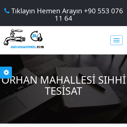
Tıklayın Hemen Arayın +90 553 076
11 64
Toggl
ORHAN MAHALLESI SIHHI
navig
TESISAT