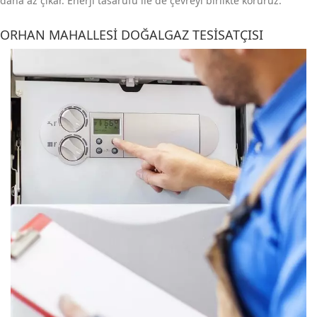
daha az çıkar. Enerji tasarufu ile de çevreyi birlikte koruruz.
ORHAN MAHALLESI DOĞALGAZ TESISATÇISI