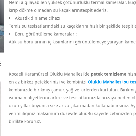
Nemi algılayabilen yüksek çözünürlüklü termal kameralar, küçük 
kırıp dökme olmadan su kaçaklarınıtespit ederiz.
Akustik dinleme cihazı:
Temiz su tesisatlarındaki su kaçaklarını hızlı bir şekilde tespit
Boru görüntüleme kameraları:
Atık su borularının iç kısımlarını görüntülemeye yarayan kameral
E
Kocaeli Karamürsel Oluklu Mahallesi'de
petek temizleme
hizm
en az birkez peteklerinizi ve kombinizi
Oluklu Mahallesi su tes
kombinizde birikmiş çamur, yağ ve kirlerden kurtulun. Birikmiş ç
ısınma maliyetlerini artırır ve tesisatlarınızda arızaya neden ol
uzun yıllar boyunca size arıza çıkarmadan kullanabilirsiniz. Ay
verimliliğiniz maksimum düzeyde olur.Bu sayede cebinizden par
birlikte koruruz.