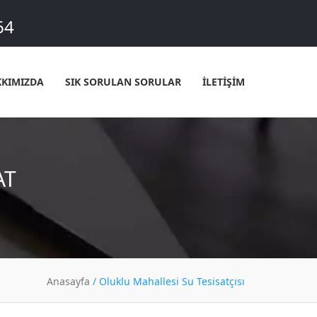
64
KIMIZDA
SIK SORULAN SORULAR
İLETİŞİM
AT
Anasayfa
/
Oluklu Mahallesi Su Tesisatçısı