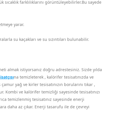
sıcaklık farklılıklarını görüntüleyebilirler.Bu sayede
 etmeye yarar.
arla su kaçakları ve su sızıntıları bulunabilir.
eti almak istiyorsanız doğru adrestesiniz. Sizde yılda
isatçısı
na temizleterek , kalörifer tesisatınızda ve
amur yağ ve kirler tesisatınızın borularını tıkar ,
ur. Kombi ve kalörifer temizliği sayesinde tesisatınızı
rıca temizlenmiş tesisatınız sayesinde enerji
a daha az çıkar. Enerji tasarufu ile de çevreyi