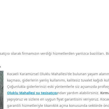
atçısı olarak firmamızın verdiği hizmetlerden yanlızca bazılıları. Bü
A
Kocaeli Karamürsel Oluklu Mahallesi'de bulunan yaşam alanınız
kaçması, giderlerin yanlış kullanımı, kalitesiz tuvalet kağıdı k
Çoğunlukla giderlerinizi eski yöntemlerle siz açsanızda profo
Oluklu Mahallesi su tesisatçısı
ndan yardım alabilirsiniz.
Kırm
yapıyoruz ve sizlere en uygun fiyat garantisini veriyoruz. Koca
garantili hizmetleriyle tıkanıklık açma konusunda sektörde ö