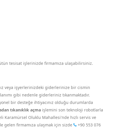
tün tesisat işlerinizde firmamıza ulaşabilirsiniz.
 veya işyerlerinizdeki giderlerinize bir cismin
ullanımı gibi nedenle giderleriniz tıkanmaktadır.
syonel bir desteğe ihtiyacınız olduğu durumlarda
adan tıkanıklık açma
işlemini son teknoloji robotlarla
eli Karamürsel Oluklu Mahallesi'nde hızlı servis ve
nde gelen firmamıza ulaşmak için sizde
+90 553 076