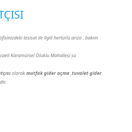
TÇISI
fisinizdeki tesisat ile ilgili hertürlü arıza , bakım
caeli Karamürsel Oluklu Mahallesi su
atçısı
olarak
mutfak gider açma
,
tuvalet gider
ir.