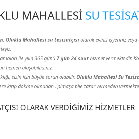
KLU MAHALLESI
SU TESISA
ve
Oluklu Mahallesi su tesisatçısı
olarak eviniz,işyeriniz veya o
teyiz.
amaları ile yılın 365 günü
7 gün 24 saat
hizmet vermektedir. Ko
 hemen ulaşabilirsiniz.
ığı, sizin için büyük sorun olabilir.
Oluklu Mahallesi Su Tesis
zlere kırıp dökme olmadan , pimaşa bile zarar vermeden vermekted
TÇISI OLARAK VERDIĞIMIZ HIZMETLER