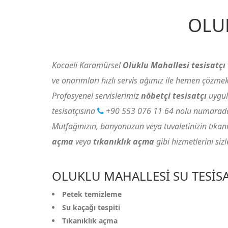
OLU
Kocaeli Karamürsel
Oluklu Mahallesi tesisatçı
ve onarımları hızlı servis ağımız ile hemen çözmek
Profosyenel servislerimiz
nöbetçi tesisatçı
uygul
tesisatçısına
+90 553 076 11 64
nolu numaradan
Mutfağınızın, banyonuzun veya tuvaletinizin tıkanıkl
açma
veya
tıkanıklık açma
gibi hizmetlerini si
OLUKLU MAHALLESI SU TESISA
Petek temizleme
Su kaçağı tespiti
Tıkanıklık açma